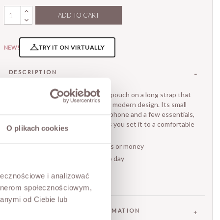
ADD TO CART
TRY IT ON VIRTUALLY
NEW!
DESCRIPTION
A minimalist, compact leather pouch on a long strap that
pairs everyday function with a modern design. Its small
format makes it ideal for your phone and a few essentials,
while the adjustable strap lets you set it to a comfortable
O plikach cookies
length.
• room for a phone, documents or money
• light and easy to wear day to day
• made in Italy
ołecznościowe i analizować
• dimensions 20 x 11 x 4.5 cm
artnerom społecznościowym,
anymi od Ciebie lub
FABRIC / ADDITIONAL INFORMATION