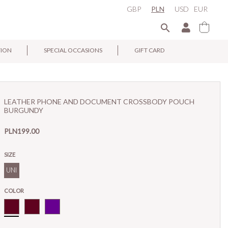
GBP
PLN
USD
EUR

TION
SPECIAL OCCASIONS
GIFT CARD
×
LEATHER PHONE AND DOCUMENT CROSSBODY POUCH
BURGUNDY
PLN199.00
SIZE
UNI
COLOR
Bordo