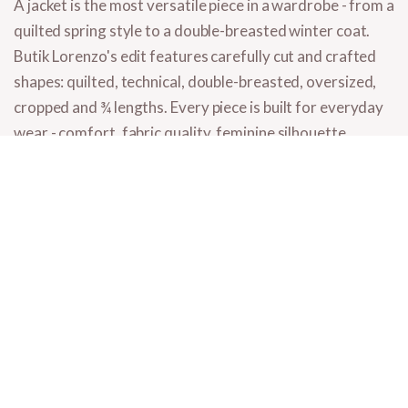
A jacket is the most versatile piece in a wardrobe - from a
quilted spring style to a double-breasted winter coat.
Butik Lorenzo's edit features carefully cut and crafted
shapes:
quilted, technical, double-breasted, oversized,
cropped and ¾ lengths
. Every piece is built for everyday
wear - comfort, fabric quality, feminine silhouette.
Classics and seasonal updates that layer easily with the
rest of your wardrobe.
What you'll find in women's jackets
Quilted jackets
- lightweight, warm, for cool spring and autumn
days. Cropped and ¾ lengths.
Technical shell jackets
- water-repellent, modern silhouettes.