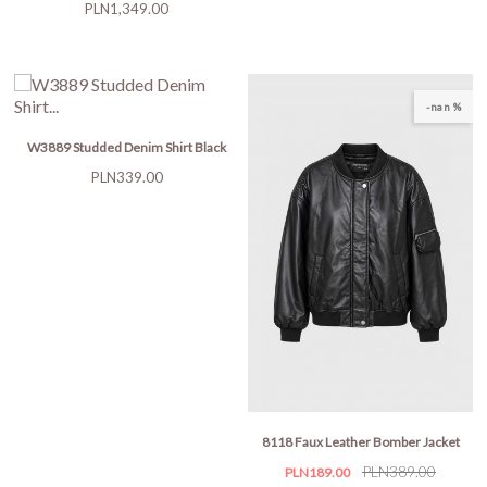
Price
PLN1,349.00
-nan %
W3889 Studded Denim Shirt Black
Price
PLN339.00
8118 Faux Leather Bomber Jacket
Price
Regular
PLN389.00
PLN189.00