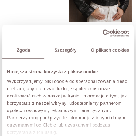
Nessie Leather Jacket Black
Price
PLN1,899.00
Zgoda
Szczegóły
O plikach cookies
Niniejsza strona korzysta z plików cookie
Miriam Belted Leather Jacket
Black
Wykorzystujemy pliki cookie do spersonalizowania treści
Price
PLN1,999.00
i reklam, aby oferować funkcje społecznościowe i
analizować ruch w naszej witrynie. Informacje o tym, jak
korzystasz z naszej witryny, udostępniamy partnerom
społecznościowym, reklamowym i analitycznym.
Partnerzy mogą połączyć te informacje z innymi danymi
otrzymanymi od Ciebie lub uzyskanymi podczas
korzystania z ich usług.