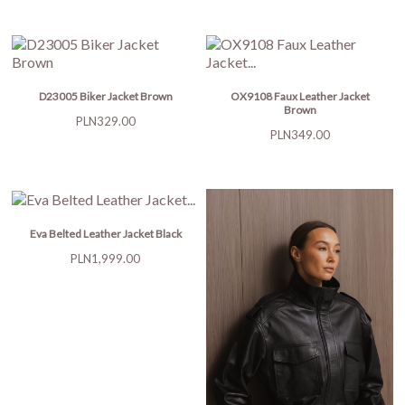
D23005 Biker Jacket Brown
OX9108 Faux Leather Jacket
Brown
Price
PLN329.00
Price
PLN349.00
Eva Belted Leather Jacket Black
Price
PLN1,999.00