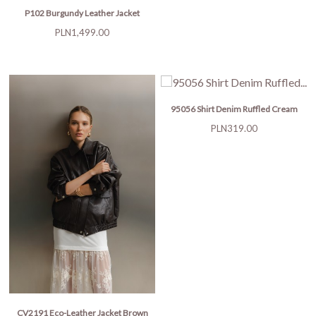
P102 Burgundy Leather Jacket
Price
PLN1,499.00
95056 Shirt Denim Ruffled Cream
Price
PLN319.00
CV2191 Eco-Leather Jacket Brown