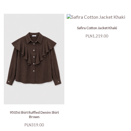
price
Safira Cotton Jacket Khaki
Price
PLN1,219.00
95056 Shirt Ruffled Denim Shirt
Brown
Price
PLN319.00