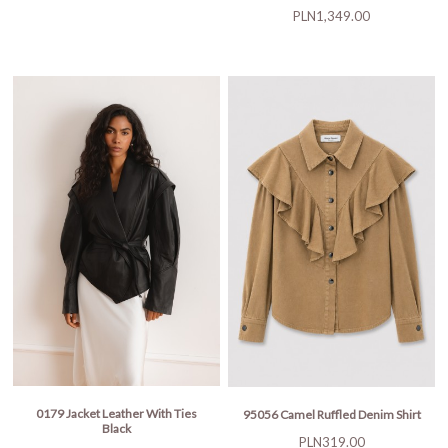
Price
PLN1,349.00
0179 Jacket Leather With Ties
95056 Camel Ruffled Denim Shirt
Black
Price
PLN319.00