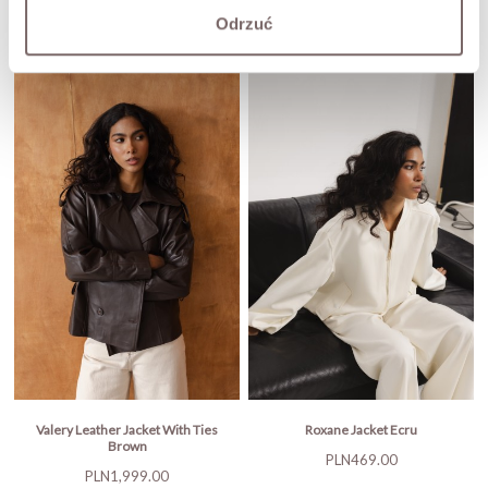
Odrzuć
Valery Leather Jacket With Ties
Roxane Jacket Ecru
Brown
Price
PLN469.00
Price
PLN1,999.00