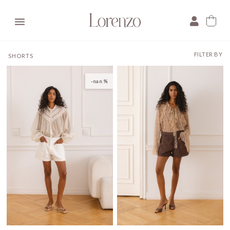

FILTER BY
SHORTS
-nan %