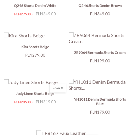
Q246 Shorts Denim White
Q246 Shorts Denim Brown
Price
Regular
PLN349.00
Price
PLN349.00
PLN279.00
price
Kira Shorts Beige
ZR9064 Bermuda Shorts Cream
Price
PLN279.00
Price
PLN199.00
-nan %
Jody Linen Shorts Beige
YH1011 Denim Bermuda Shorts
Price
Regular
PLN319.00
PLN239.00
Blue
price
Price
PLN179.00