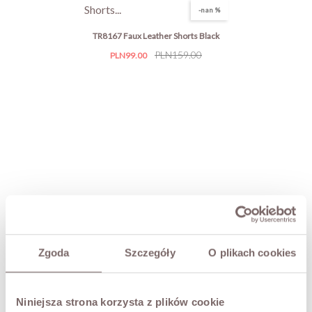
-nan %
TR8167 Faux Leather Shorts Black
Price
Regular
PLN159.00
PLN99.00
price
Zgoda
Szczegóły
O plikach cookies
Niniejsza strona korzysta z plików cookie