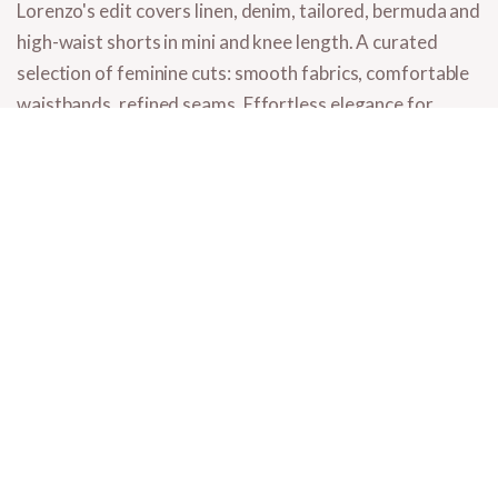
Lorenzo's edit covers
linen, denim, tailored, bermuda and
high-waist shorts
in
mini and knee length
. A curated
selection of feminine cuts: smooth fabrics, comfortable
waistbands, refined seams. Effortless elegance for
summer in the city, weekends by the sea and smart
casual office days.
What you'll find here
Linen shorts
- breathable, ideal for summer, in white, beige,
olive.
Denim shorts
- casual classic, mom-fit, frayed hem.
Tailored shorts
- elegant for summer office, suit-style.