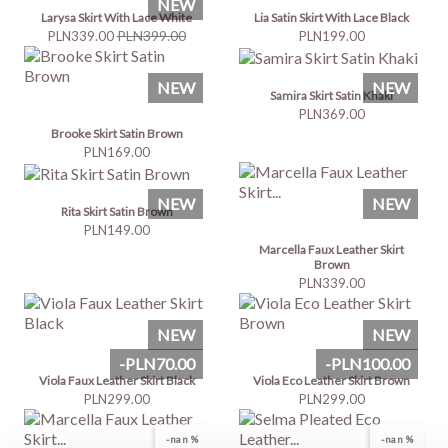
NEW
Larysa Skirt With Lace White
Lia Satin Skirt With Lace Black
Price
Regular
PLN399.00
Price
PLN339.00
PLN199.00
price
NEW
NEW
Samira Skirt Satin Khaki
Price
PLN369.00
Brooke Skirt Satin Brown
Price
PLN169.00
NEW
NEW
Rita Skirt Satin Brown
Price
PLN149.00
Marcella Faux Leather Skirt
Brown
Price
PLN339.00
NEW
NEW
-PLN70.00
-PLN100.00
Viola Faux Leather Skirt Black
Viola Eco Leather Skirt Brown
Price
Price
PLN299.00
PLN299.00
-nan %
-nan %