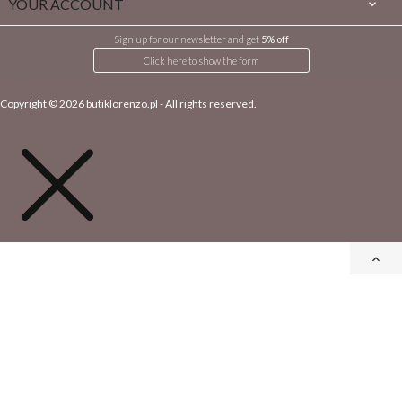
YOUR ACCOUNT

Sign up for our newsletter and get
5% off
Click here to show the form
Copyright © 2026
butiklorenzo.pl
- All rights reserved.
