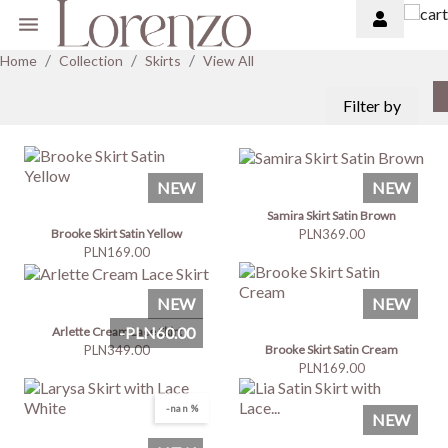

Home
Collection
Skirts
View All
Filter by
NEW
NEW
Samira Skirt Satin Brown
Price
PLN369.00
Brooke Skirt Satin Yellow
Price
PLN169.00
NEW
NEW
-PLN60.00
Arlette Cream Lace Skirt
Price
PLN349.00
Brooke Skirt Satin Cream
Price
PLN169.00
-nan %
NEW