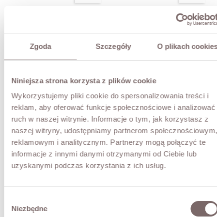
NEW
NEW
-PLN150.00
Marcella Faux Leather Skirt
Selma Pleated Eco Leather
Black
Skirt Black
Price
Regular
PLN339.00
Price
Regular
PLN429.00
PLN269.00
PLN329.00
Zgoda
Szczegóły
O plikach cookie
price
price
-nan %
NEW
NEW
Niniejsza strona korzysta z plików cookie
-PLN100.00
-PLN100.00
Adelia Viscose Skirt Black
Leonie Pleated Knit Skirt
Brown
Wykorzystujemy pliki cookie do spersonalizowania treści i
Price
PLN199.00
Price
Regular
PLN399.00
PLN249.00
reklam, aby oferować funkcje społecznościowe i analizować
price
ruch w naszej witrynie. Informacje o tym, jak korzystasz z
-nan %
NEW
naszej witryny, udostępniamy partnerom społecznościowym
Sylvia Satin Skirt With Lace
Black
reklamowym i analitycznym. Partnerzy mogą połączyć te
NEW
Price
PLN199.00
Cara Merino Wool Set Cream
informacje z innymi danymi otrzymanymi od Ciebie lub
Price
Regular
PLN759.00
PLN659.00
-PLN50.00
uzyskanymi podczas korzystania z ich usług.
price
-nan %
NEW
Soraya Lace Skirt Black
Price
Regular
PLN219.00
PLN169.00
Wybór
NEW
price
-PLN40.00
Cara Merino Wool Set Black
Niezbędne
zgody
Price
PLN759.00