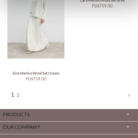
Cara Merino Wool Set Grey
Price
PLN759.00
Eira Merino Wool Set Cream
Price
PLN759.00
1
2

PRODUCTS

OUR COMPANY
