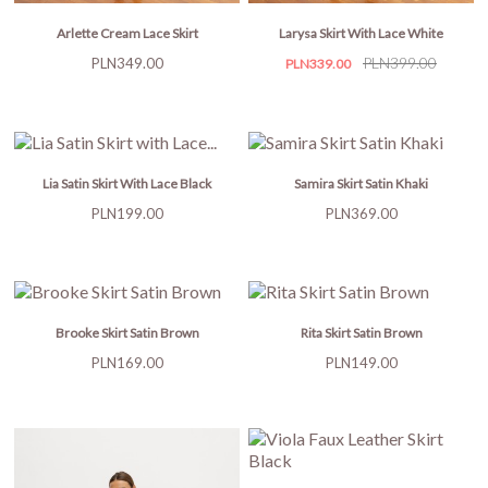
Arlette Cream Lace Skirt
Larysa Skirt With Lace White
Price
Price
Regular
PLN399.00
PLN349.00
PLN339.00
price
Lia Satin Skirt With Lace Black
Samira Skirt Satin Khaki
Price
Price
PLN199.00
PLN369.00
Brooke Skirt Satin Brown
Rita Skirt Satin Brown
Price
Price
PLN169.00
PLN149.00