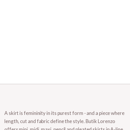
A skirt is femininity in its purest form - and a piece where
length, cut and fabric define the style. Butik Lorenzo
offers
mini, midi, maxi, pencil and pleated
skirts in
A-line,