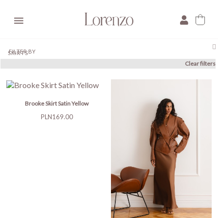

FILTER BY
SKIRTS
Clear filters
Brooke Skirt Satin Yellow
Price
PLN169.00