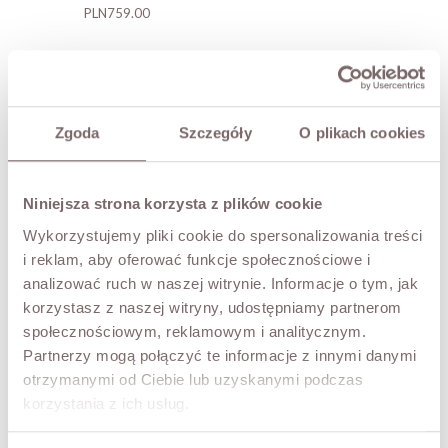
Price
PLN759.00
price
-nan %
Eira Merino Wool Set Grey
Zgoda
Szczegóły
O plikach cookies
Eira Merino Wool Set Cream
Price
Regular
PLN759.00
PLN659.00
Price
PLN759.00
price
Niniejsza strona korzysta z plików cookie
Wykorzystujemy pliki cookie do spersonalizowania treści
i reklam, aby oferować funkcje społecznościowe i
Cara Merino Wool Set Grey
analizować ruch w naszej witrynie. Informacje o tym, jak
Price
PLN759.00
korzystasz z naszej witryny, udostępniamy partnerom
społecznościowym, reklamowym i analitycznym.
Partnerzy mogą połączyć te informacje z innymi danymi
otrzymanymi od Ciebie lub uzyskanymi podczas
korzystania z ich usług.