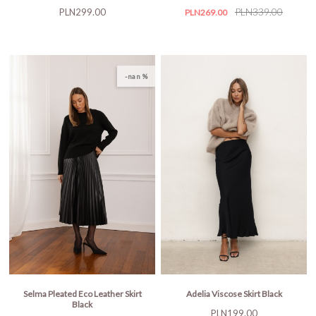
Price
Price
Regular
PLN339.00
PLN299.00
PLN269.00
price
-nan %
Selma Pleated Eco Leather Skirt
Adelia Viscose Skirt Black
Black
Price
PLN199.00