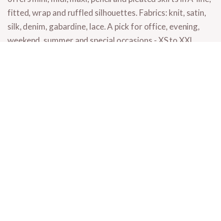
fitted, wrap and ruffled
silhouettes. Fabrics: knit, satin,
silk, denim, gabardine, lace. A pick for office, evening,
weekend, summer and special occasions - XS to XXL.
What you'll find in skirts
Mini skirts
- short, A-line or fitted, summer and evening.
Midi skirts
- most versatile length, office, wedding, everyday.
Maxi skirts
- long, ankle-length, dramatic and elegant.
Pencil skirts
- classic, fitted, office.