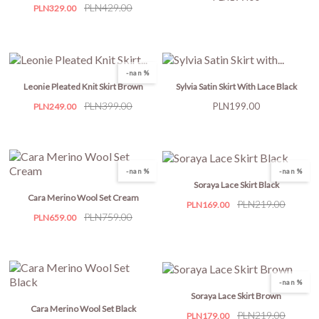
Price
Regular
PLN429.00
PLN329.00
price
-nan %
Leonie Pleated Knit Skirt Brown
Sylvia Satin Skirt With Lace Black
Price
Regular
PLN399.00
Price
PLN199.00
PLN249.00
price
-nan %
-nan %
Soraya Lace Skirt Black
Cara Merino Wool Set Cream
Price
Regular
PLN219.00
PLN169.00
Price
Regular
PLN759.00
price
PLN659.00
price
-nan %
Soraya Lace Skirt Brown
Cara Merino Wool Set Black
Price
Regular
PLN219.00
PLN179.00