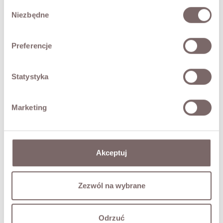
Wybór
Niezbędne
zgody
Preferencje
Cara Merino Wool Set Mocha
Price
PLN759.00
Statystyka
Marketing

1
2
Akceptuj
Zezwól na wybrane
Odrzuć