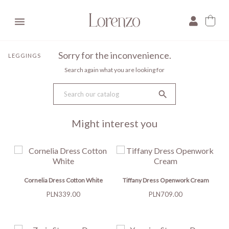

Sorry for the inconvenience.
LEGGINGS
Search again what you are looking for

Might interest you
Cornelia Dress Cotton White
Tiffany Dress Openwork Cream
Price
Price
PLN339.00
PLN709.00