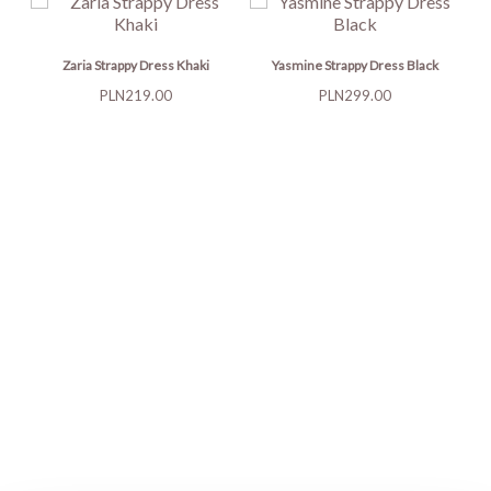
Zaria Strappy Dress Khaki
Yasmine Strappy Dress Black
Price
Price
PLN219.00
PLN299.00