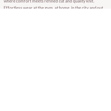
where comfort meets refined cut and quality knit.
Effortless wear at the gym, at home, in the city and out
for the evening.
What you'll find here
High-waist leggings
- slim the silhouette, define the waist.
Shaping leggings
- shapewear technology for comfort and
shape.
Ribbed leggings
- subtle texture, fashionable detail.
Seamless leggings
- no visible seams, for fitted tops.