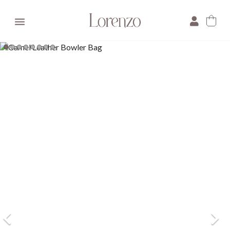

×
E-mail:
Pytanie: