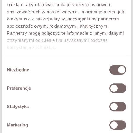
UNI
i reklam, aby oferować funkcje społecznościowe i
analizować ruch w naszej witrynie. Informacje o tym, jak
COLOR
korzystasz z naszej witryny, udostępniamy partnerom
Camel
społecznościowym, reklamowym i analitycznym.
Partnerzy mogą połączyć te informacje z innymi danymi
otrzymanymi od Ciebie lub uzyskanymi podczas
ADD TO CART
korzystania z ich usług.
TRY IT ON VIRTUALLY
NEW!
Wybór
Niezbędne
zgody
DESCRIPTION
Preferencje
A classic bag crafted from high-quality genuine leather,
designed in a timeless bowler shape. Its clean, geometric
line and structured construction keep the model looking
Statystyka
elegant and beautifully kept. The bag has two
comfortable handles for carrying in the hand, while the zip
closure keeps your belongings secure. The roomy interior
Marketing
easily holds documents, a cosmetics bag, wallet and other
essentials, making it ideal for both work and everyday