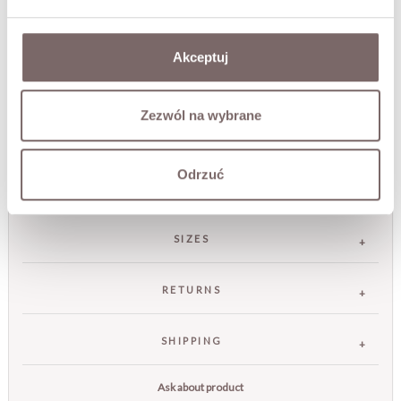
outings. Its minimalist design and careful finishing make it
a versatile accessory that complements elegant and
casual looks alike.
Akceptuj
• Made in Italy
• Inside: one large compartment with a zip pocket
• Zip closure, padlock included
Zezwól na wybrane
• Dimensions: 22 x 36 x 14 cm
Odrzuć
FABRIC / ADDITIONAL INFORMATION
SIZES
RETURNS
SHIPPING
Ask about product