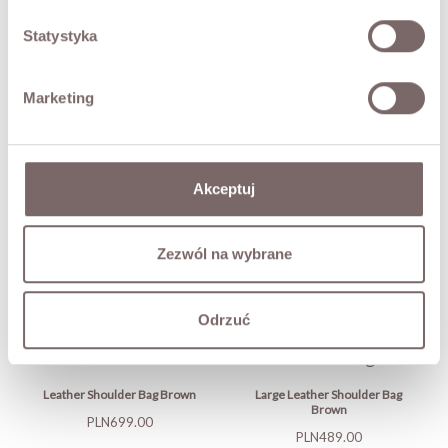
FABRIC / ADDITIONAL INFORMATION
Statystyka
SIZES
Marketing
RETURNS
SHIPPING
Akceptuj
Ask about product
Zezwól na wybrane
YOU MAY ALSO LIKE
Odrzuć
Leather Shoulder Bag Brown
Large Leather Shoulder Bag
Brown
Price
PLN699.00
Price
PLN489.00