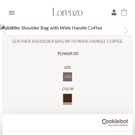

×
LEATHER SHOULDER BAG WITH WIDE HANDLE COFFEE
E-mail:
PLN469.00
Pytanie:
SIZE
UNI
COLOR
Brown
ADD TO CART