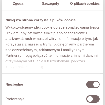
TRY IT ON VIRTUALLY
NEW!
Zgoda
Szczegóły
O plikach cookies
DESCRIPTION
Niniejsza strona korzysta z plików cookie
An elegant bag crafted from high-quality genuine leather
Wykorzystujemy pliki cookie do spersonalizowania treści
with a subtle texture. Its simple, modern form and soft
construction give the model a stylish, timeless look. The
i reklam, aby oferować funkcje społecznościowe i
bag has a wide, comfortable handle that makes it easy to
analizować ruch w naszej witrynie. Informacje o tym, jak
carry on the shoulder. The main zip-fastened
korzystasz z naszej witryny, udostępniamy partnerom
compartment keeps your belongings secure, and the
społecznościowym, reklamowym i analitycznym.
compact yet functional shape easily holds a phone, wallet
Partnerzy mogą połączyć te informacje z innymi danymi
and your everyday essentials.
otrzymanymi od Ciebie lub uzyskanymi podczas
Minimalist design and careful finishing make it a versatile
accessory for both everyday looks and more elegant
korzystania z ich usług.
ensembles.
• Made in Italy
Wybór
• inside: one compartment with a zip pocket
Niezbędne
zgody
• additional adjustable strap
• dimensions: 17 x 32 x 10 cm
Preferencje