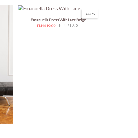
-nan %
Emanuella Dress With Lace Beige
Price
Regular
PLN219.00
PLN149.00
price