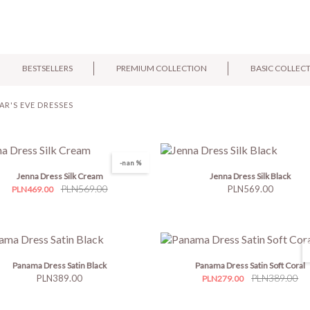
BESTSELLERS
PREMIUM COLLECTION
BASIC COLLEC
AR'S EVE DRESSES
-nan %
Jenna Dress Silk Cream
Jenna Dress Silk Black
Price
Regular
PLN569.00
Price
PLN569.00
PLN469.00
price
Panama Dress Satin Black
Panama Dress Satin Soft Coral
Price
Price
Regular
PLN389.00
PLN389.00
PLN279.00
price