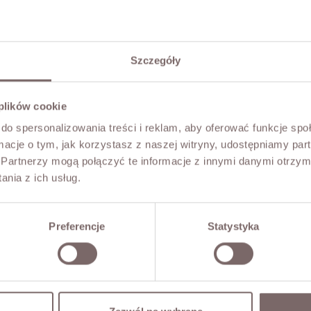
Arabella Long Lace Dress Beige
Lira Lace Strappy Dress Cream
Szczegóły
Price
Regular
PLN289.00
Price
PLN229.00
PLN229.00
price
 plików cookie
do spersonalizowania treści i reklam, aby oferować funkcje sp
ormacje o tym, jak korzystasz z naszej witryny, udostępniamy p
este Asymmetrical Satin Dress Black
Elwira Satin Lace Dress Brown
Price
Price
Regular
PLN539.00
PLN269.00
PLN449.00
Partnerzy mogą połączyć te informacje z innymi danymi otrzym
price
nia z ich usług.

Preferencje
Statystyka
1
2
3