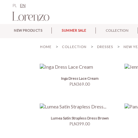
PL
EN
COLLECTION
NEW PRODUCTS
SUMMER SALE
HOME
COLLECTION
DRESSES
NEW YE
Inga Dress Lace Cream
Price
PLN369.00
Lumea Satin Strapless Dress Brown
Price
PLN399.00