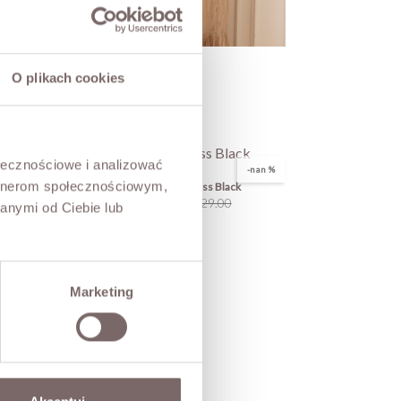
O plikach cookies
ołecznościowe i analizować
-nan %
-nan %
artnerom społecznościowym,
Harmony Ruched Dress Black
Price
Regular
PLN229.00
PLN179.00
anymi od Ciebie lub
price
Marketing