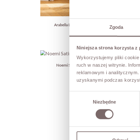
Arabella Long Lace Dress Cream
Zgoda
Price
PLN289.00
Niniejsza strona korzysta z
Wykorzystujemy pliki cookie 
ruch w naszej witrynie. Inf
Noemi Satin Maxi Dress Black
Cel
Price
PLN259.00
reklamowym i analitycznym. 
uzyskanymi podczas korzysta
Wybór
Niezbędne
zgody