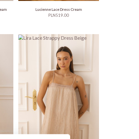
ream
Lucienne Lace Dress Cream
Price
PLN519.00
Lira Lace Strappy Dress Beige
Price
PLN229.00