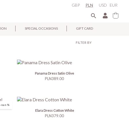
GBP
PLN
USD
EUR

TION
SPECIAL OCCASIONS
GIFT CARD
FILTER BY
Panama Dress Satin Olive
Price
PLN389.00
-nan %
Elara Dress Cotton White
Price
PLN379.00