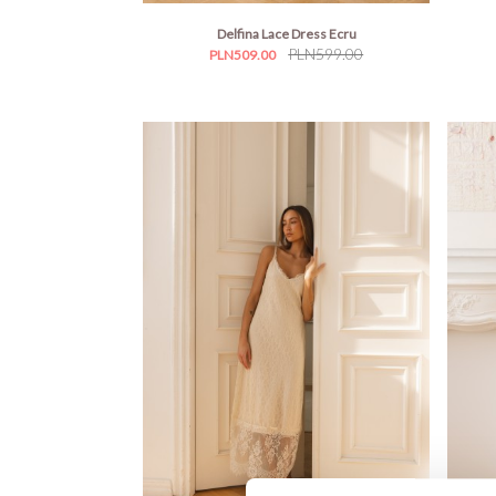
Delfina Lace Dress Ecru
Price
Regular
PLN599.00
PLN509.00
price