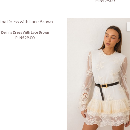
Price
PLN429.00
Delfina Dress With Lace Brown
Price
PLN599.00