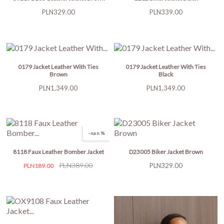
Price
Price
PLN329.00
PLN339.00
0179 Jacket Leather With Ties
0179 Jacket Leather With Ties
Brown
Black
Price
Price
PLN1,349.00
PLN1,349.00
-nan %
8118 Faux Leather Bomber Jacket
D23005 Biker Jacket Brown
Price
Regular
PLN389.00
Price
PLN329.00
PLN189.00
price