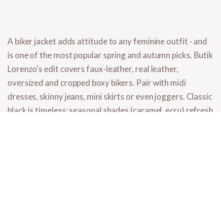
A biker jacket adds attitude to any feminine outfit - and
is one of the most popular spring and autumn picks. Butik
Lorenzo's edit covers
faux-leather, real leather,
oversized and cropped boxy bikers
. Pair with midi
dresses, skinny jeans, mini skirts or even joggers. Classic
black is timeless; seasonal shades (caramel, ecru) refresh
your wardrobe.
What you'll find here
Faux-leather bikers
- vegan, easier to care for, lighter than real
leather.