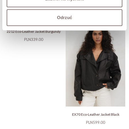
Odrzuć
2212 Eco-Leather Jacket Burgundy
Price
PLN339.00
EX70 Eco-Leather Jacket Black
Price
PLN599.00