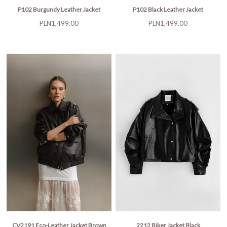
P102 Burgundy Leather Jacket
P102 Black Leather Jacket
Price
Price
PLN1,499.00
PLN1,499.00
CV2191 Eco-Leather Jacket Brown
2212 Biker Jacket Black