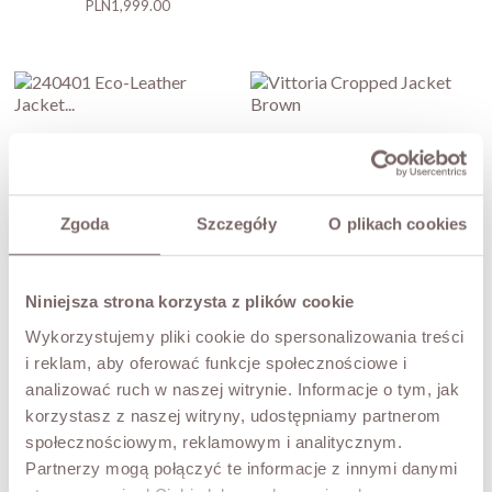
Price
PLN1,999.00
240401 Eco-Leather Jacket Brown
Vittoria Cropped Jacket Brown
Price
Price
PLN459.00
PLN629.00
Zgoda
Szczegóły
O plikach cookies
Vera Leather Jacket Black
Niniejsza strona korzysta z plików cookie
5509 Eco-Leather Jacket Beige
Price
PLN1,799.00
Wykorzystujemy pliki cookie do spersonalizowania treści
Price
PLN379.00
i reklam, aby oferować funkcje społecznościowe i
analizować ruch w naszej witrynie. Informacje o tym, jak
korzystasz z naszej witryny, udostępniamy partnerom
społecznościowym, reklamowym i analitycznym.
2207 Eco-Leather Biker Jacket
Partnerzy mogą połączyć te informacje z innymi danymi
Black
2188 Eco-Leather Jacket Black