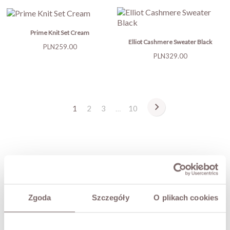
Prime Knit Set Cream
Elliot Cashmere Sweater Black
Price
PLN259.00
Price
PLN329.00

1
2
3
…
10
Zgoda
Szczegóły
O plikach cookies