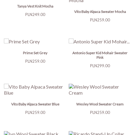
Tanya Vest Knit Mocha
Vito Baby Alpaca Sweater Mocha
Price
PLN249.00
Price
PLN259.00
Prime Set Grey
Antonio Super Kid Mohair Sweater
Pink
Price
PLN259.00
Price
PLN299.00
Vito Baby Alpaca Sweater Blue
Wesley Wool Sweater Cream
Price
Price
PLN259.00
PLN259.00