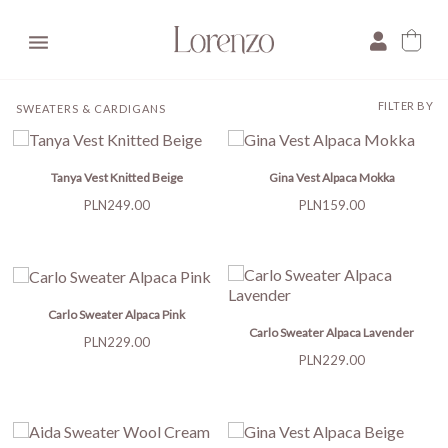

FILTER BY
SWEATERS & CARDIGANS
Tanya Vest Knitted Beige
Gina Vest Alpaca Mokka
Price
Price
PLN249.00
PLN159.00
Carlo Sweater Alpaca Pink
Carlo Sweater Alpaca Lavender
Price
PLN229.00
Price
PLN229.00