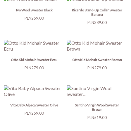
Ivo Wool Sweater Black
Ricardo Stand-Up Collar Sweater
Banana
Price
PLN259.00
Price
PLN389.00
Otto Kid Mohair Sweater Ecru
Otto Kid Mohair Sweater Brown
Price
Price
PLN279.00
PLN279.00
Vito Baby Alpaca Sweater Olive
Santino Virgin Wool Sweater
Brown
Price
PLN259.00
Price
PLN519.00