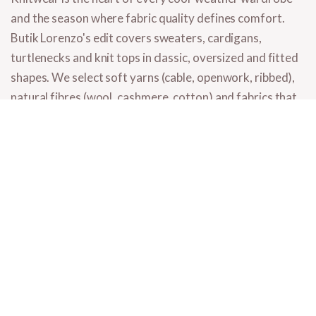
and the season where fabric quality defines comfort.
Butik Lorenzo's edit covers
sweaters, cardigans,
turtlenecks and knit tops
in classic, oversized and fitted
shapes. We select soft yarns (cable, openwork, ribbed),
natural fibres (wool, cashmere, cotton) and fabrics that
hold their shape wash after wash. Designed for outfits
from September through March.
What you'll find in knitwear
Sweaters
- oversized, classic, cable-knit, openwork, in cropped
and longer cuts.
Cardigans
- cropped, longline, button-up, tie-waist, oversized.