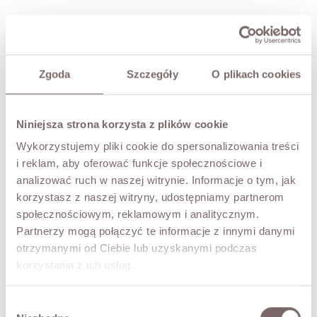

Zgoda
Szczegóły
O plikach cookies
Sorry for the inconvenience.
TRAINERS
Search again what you are looking for
Niniejsza strona korzysta z plików cookie

Wykorzystujemy pliki cookie do spersonalizowania treści
i reklam, aby oferować funkcje społecznościowe i
Might interest you
analizować ruch w naszej witrynie. Informacje o tym, jak
korzystasz z naszej witryny, udostępniamy partnerom
społecznościowym, reklamowym i analitycznym.
Partnerzy mogą połączyć te informacje z innymi danymi
otrzymanymi od Ciebie lub uzyskanymi podczas
Cornelia Dress Cotton White
Tiffany Dress Openwork Cream
korzystania z ich usług.
Price
Price
PLN339.00
PLN709.00
Wybór