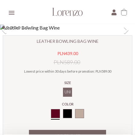

×
LEATHER BOWLING BAG WINE
E-mail:
PLN439.00
Pytanie:
PLN589.00
Lowest price within 30 days before promotion:
PLN589.00
SIZE
UNI
COLOR
Bordo