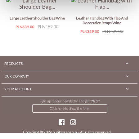
Large Leather Shoulder Bag Wine
Leather Handbag With Flap And
Decorative Straps Wine
Price
Regular
PLN489.00
PLN339.00
Price
Regular
PLN429.00
PLN329.00
price
price

PRODUCTS

OUR COMPANY

YOUR ACCOUNT
Sign up for our newsletter and get
5% off
Click here to show the form
Copyright © 2026
butiklorenzo.pl
- All rights reserved.