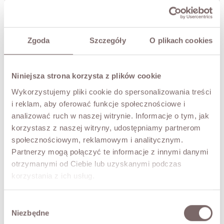
ADD TO CART
TRY IT ON VIRTUALLY
NEW!
Zgoda
Szczegóły
O plikach cookies
DESCRIPTION
Elegant handbag crafted from high-quality genuine
Niniejsza strona korzysta z plików cookie
leather with a subtle, refined texture. This classic
Wykorzystujemy pliki cookie do spersonalizowania treści
bowling-style model, featuring short handles and a double
i reklam, aby oferować funkcje społecznościowe i
zip closure, combines minimalist design with everyday
functionality. Carefully refined details and solid
analizować ruch w naszej witrynie. Informacje o tym, jak
craftsmanship highlight the premium quality and durability
korzystasz z naszej witryny, udostępniamy partnerom
of the bag. Compact yet spacious, it is perfect for daily
społecznościowym, reklamowym i analitycznym.
styling, adding an elegant and timeless touch to any look.
Partnerzy mogą połączyć te informacje z innymi danymi
- one main compartment with an inner zip pocket
otrzymanymi od Ciebie lub uzyskanymi podczas
- dimensions: 33 x 13 x 12 cm
korzystania z ich usług.
FABRIC / ADDITIONAL INFORMATION
Wybór
Niezbędne
zgody