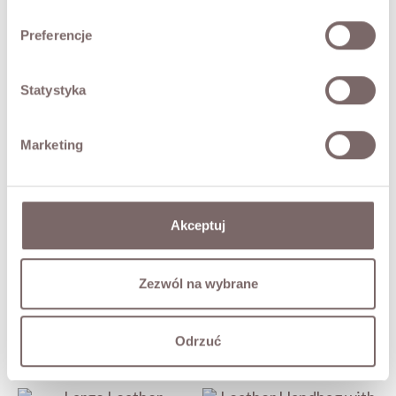
SIZES
Preferencje
RETURNS
Statystyka
SHIPPING
Marketing
Ask about product
COMPLETE THE LOOK
Akceptuj
Lucia Striped Shirt Blue
Q194 Flared Jeans White
Zezwól na wybrane
419,00 zł
259,00 zł
Odrzuć
YOU MAY ALSO LIKE