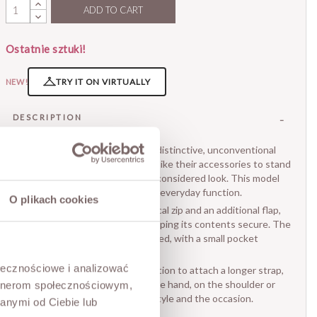
ADD TO CART
Ostatnie sztuki!
TRY IT ON VIRTUALLY
NEW!
DESCRIPTION
A stylish women's bag with a distinctive, unconventional
design, made for women who like their accessories to stand
out and favour a fashionable, considered look. This model
blends original character with everyday function.
O plikach cookies
The bag fastens with a practical zip and an additional flap,
adding comfort in use and keeping its contents secure. The
interior is thoughtfully designed, with a small pocket
perfect for little accessories.
ołecznościowe i analizować
A further advantage is the option to attach a longer strap,
so the bag can be carried in the hand, on the shoulder or
artnerom społecznościowym,
crossbody, adapting to your style and the occasion.
anymi od Ciebie lub
• dimensions 28 x 16 x 10 cm