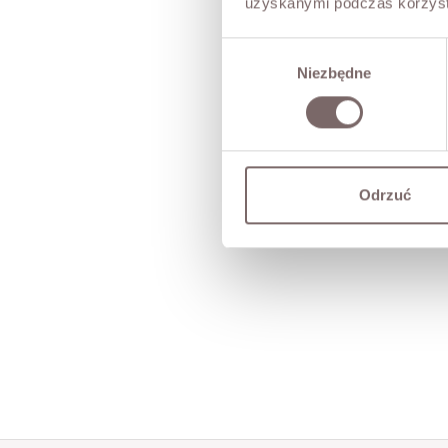
uzyskanymi podczas korzysta
Wybór
Niezbędne
zgody
Odrzuć