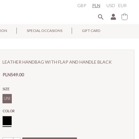
GBP
PLN
USD
EUR

TION
SPECIAL OCCASIONS
GIFT CARD
×
LEATHER HANDBAG WITH FLAP AND HANDLE BLACK
PLN549.00
SIZE
UNI
COLOR
Black