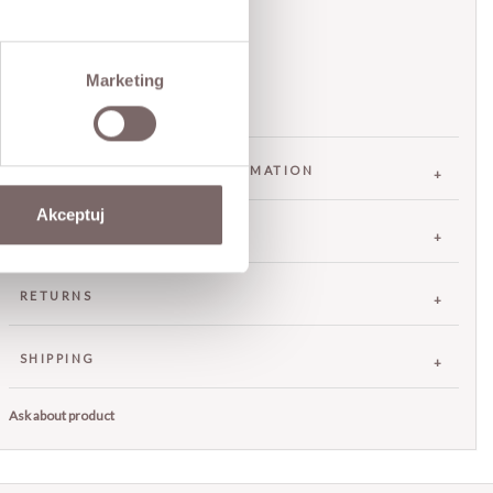
• zip closure
• small inner pocket
Marketing
• detachable long strap
• made in Italy
FABRIC / ADDITIONAL INFORMATION
Akceptuj
SIZES
RETURNS
SHIPPING
Ask about product