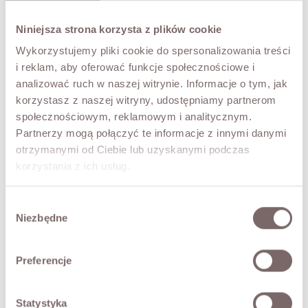
Niniejsza strona korzysta z plików cookie
Wykorzystujemy pliki cookie do spersonalizowania treści
NOTIFY ME
i reklam, aby oferować funkcje społecznościowe i
analizować ruch w naszej witrynie. Informacje o tym, jak
TRY IT ON VIRTUALLY
NEW!
korzystasz z naszej witryny, udostępniamy partnerom
społecznościowym, reklamowym i analitycznym.
DESCRIPTION
Partnerzy mogą połączyć te informacje z innymi danymi
otrzymanymi od Ciebie lub uzyskanymi podczas
A fitted knit dress with a touch of cashmere. A delicate
korzystania z ich usług.
stand-up collar at the neck, long sleeves. The stretchy,
subtly ribbed knit is wonderfully soft to the touch. Simple
and classic, it opens up countless styling possibilities.
Wybór
Niezbędne
The model is 173 cm tall.
zgody
FABRIC / ADDITIONAL INFORMATION
Preferencje
SIZES
Statystyka