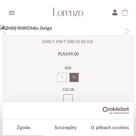

×
EMILY KNIT DRESS BEIGE
E-mail:
PLN199.00
Pytanie:
SIZE
S
M
COLOR
Emily
Sukienka
Dzianinowa
Beż
Ostatnie sztuki!
Zgoda
Szczegóły
O plikach cookies
THIS SIZE IS CURRENTLY UNAVAILABLE
Enter your email to be notified when it is available