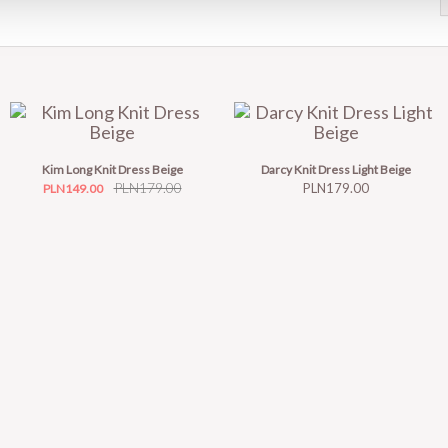
Kim Long Knit Dress Beige
Darcy Knit Dress Light Beige
Price
Regular
PLN179.00
Price
PLN179.00
PLN149.00
price