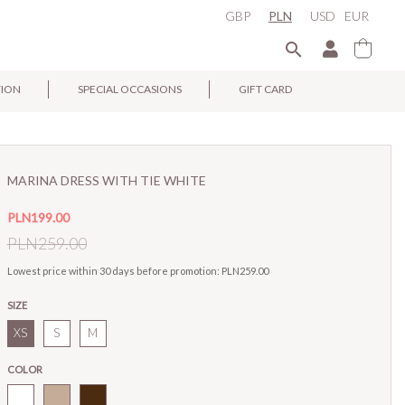
GBP
PLN
USD
EUR

TION
SPECIAL OCCASIONS
GIFT CARD
×
MARINA DRESS WITH TIE WHITE
PLN199.00
PLN259.00
Lowest price within 30 days before promotion:
PLN259.00
SIZE
XS
S
M
COLOR
White