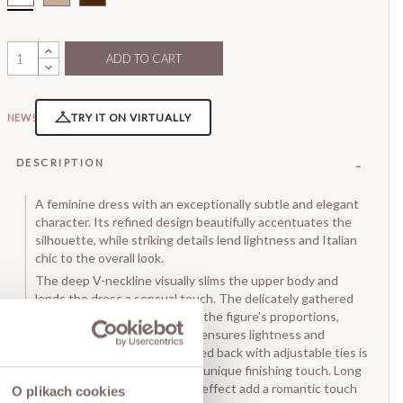
ADD TO CART
TRY IT ON VIRTUALLY
NEW!
DESCRIPTION
A feminine dress with an exceptionally subtle and elegant
character. Its refined design beautifully accentuates the
silhouette, while striking details lend lightness and Italian
chic to the overall look.
The deep V-neckline visually slims the upper body and
lends the dress a sensual touch. The delicately gathered
underbust seam accentuates the figure's proportions,
while the free-falling hemline ensures lightness and
comfort. The strikingly exposed back with adjustable ties is
also eye-catching, providing a unique finishing touch. Long
sleeves with a slightly puffed effect add a romantic touch
O plikach cookies