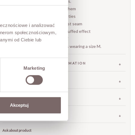
and subtle volume to the dress.
- deep V-neckline with a wide hem
- strikingly exposed back with ties
- delicately gathered underbust seam
ołecznościowe i analizować
- long sleeves with a slightly puffed effect
artnerom społecznościowym,
- Italian brand Giorgia Giannini
anymi od Ciebie lub
The model is 173 cm tall and is wearing a size M.
FABRIC / ADDITIONAL INFORMATION
Marketing
SIZES
RETURNS
Akceptuj
SHIPPING
Ask about product