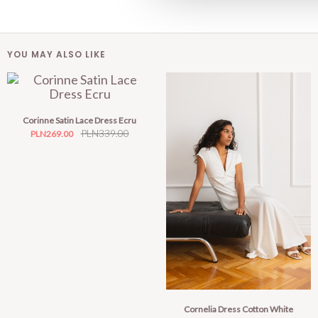
YOU MAY ALSO LIKE
Corinne Satin Lace Dress Ecru
Price
Regular
PLN339.00
PLN269.00
price
Cornelia Dress Cotton White