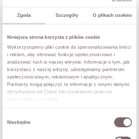
XS
S
M
Zgoda
Szczegóły
O plikach cookies
COLOR
Beige
Niniejsza strona korzysta z plików cookie
Wykorzystujemy pliki cookie do spersonalizowania treści
ADD TO CART
i reklam, aby oferować funkcje społecznościowe i
analizować ruch w naszej witrynie. Informacje o tym, jak
TRY IT ON VIRTUALLY
NEW!
korzystasz z naszej witryny, udostępniamy partnerom
społecznościowym, reklamowym i analitycznym.
DESCRIPTION
Partnerzy mogą połączyć te informacje z innymi danymi
otrzymanymi od Ciebie lub uzyskanymi podczas
A feminine dress with an exceptionally subtle and elegant
korzystania z ich usług.
character. Its refined design beautifully accentuates the
silhouette, while striking details lend lightness and Italian
chic to the overall look.
Wybór
The deep V-neckline visually slims the upper body and
Niezbędne
zgody
lends the dress a sensual touch. The delicately gathered
underbust seam accentuates the figure's proportions,
while the free-falling hemline ensures lightness and