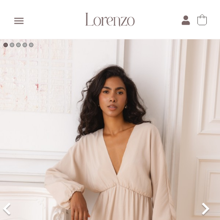

×
E-mail:
Pytanie: