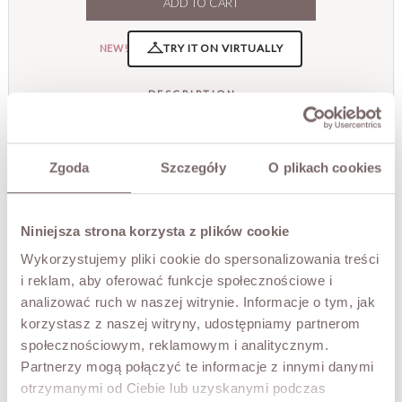
ADD TO CART
TRY IT ON VIRTUALLY
NEW!
DESCRIPTION
Airy, romantic, and full of subtle charm, the Rosie dress is
perfect for women who appreciate timeless elegance in a
Zgoda
Szczegóły
O plikach cookies
light, summery style. Crafted from a delicate fabric
adorned with an embroidered pattern, it captivates with
its feminine cut and meticulously crafted details.
The V-neckline with a decorative ruffle beautifully
Niniejsza strona korzysta z plików cookie
accentuates the neck. The elastic waistband ensures
Wykorzystujemy pliki cookie do spersonalizowania treści
comfort and beautifully shapes the figure. The maxi
i reklam, aby oferować funkcje społecznościowe i
length makes the dress look incredibly elegant and
striking with every move.
analizować ruch w naszej witrynie. Informacje o tym, jak
It's the perfect choice for summer strolls, vacation trips,
korzystasz z naszej witryny, udostępniamy partnerom
family celebrations, or outdoor parties.
społecznościowym, reklamowym i analitycznym.
- Maxi style
Partnerzy mogą połączyć te informacje z innymi danymi
- Embroidered pattern
otrzymanymi od Ciebie lub uzyskanymi podczas