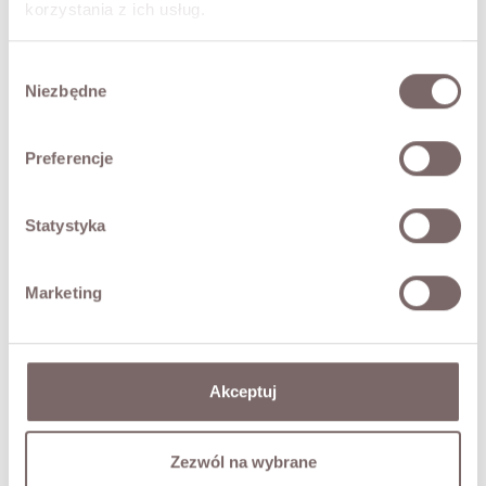
- V-neckline with ruffle
korzystania z ich usług.
- Italian brand Giorgia Giannini
The model is 177 cm tall and wears a size S.
Wybór
Niezbędne
zgody
FABRIC / ADDITIONAL INFORMATION
Preferencje
SIZES
Statystyka
RETURNS
Marketing
SHIPPING
Ask about product
Akceptuj
YOU MAY ALSO LIKE
Zezwól na wybrane