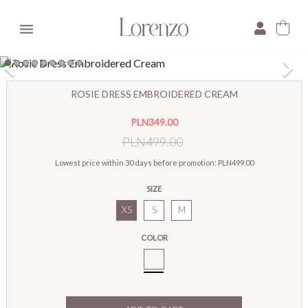

×
ROSIE DRESS EMBROIDERED CREAM
E-mail:
PLN349.00
Pytanie:
PLN499.00
Lowest price within 30 days before promotion:
PLN499.00
SIZE
XS
S
M
COLOR
Cream