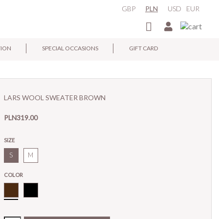
GBP
PLN
USD
EUR

TION
SPECIAL OCCASIONS
GIFT CARD
×
LARS WOOL SWEATER BROWN
PLN319.00
SIZE
S
M
COLOR
Brown