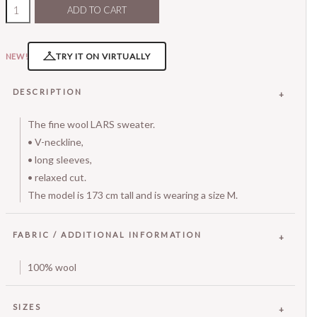
ADD TO CART
TRY IT ON VIRTUALLY
NEW!
DESCRIPTION
The fine wool LARS sweater.
• V-neckline,
• long sleeves,
• relaxed cut.
The model is 173 cm tall and is wearing a size M.
FABRIC / ADDITIONAL INFORMATION
100% wool
SIZES