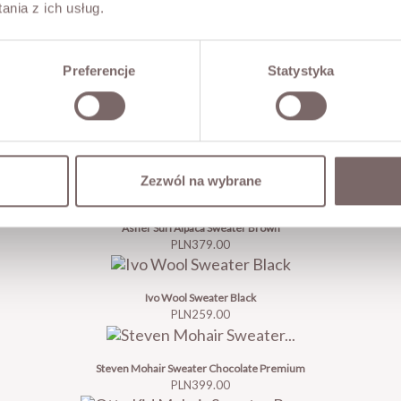
nia z ich usług.
Preferencje
Statystyka
Eric Mohair Cardigan Milk Chocolate
Price
PLN329.00
Zezwól na wybrane
Asher Suri Alpaca Sweater Brown
Price
PLN379.00
Ivo Wool Sweater Black
Price
PLN259.00
Steven Mohair Sweater Chocolate Premium
Price
PLN399.00