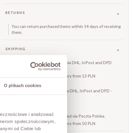
RETURNS
You can return purchased items within 14 days of receiving
them.
SHIPPING
Domestic orders are shipped via DHL, InPost and DPD
couriers.
- prepaid (bank transfer) delivery from 13 PLN
- cash on delivery from 21 PLN
O plikach cookies
- free delivery over 500 PLN via DHL, InPost and DPD -
Pickup
ołecznościowe i analizować
International orders are shipped via Poczta Polska.
artnerom społecznościowym,
- prepaid (bank transfer) delivery from 50 PLN
anymi od Ciebie lub