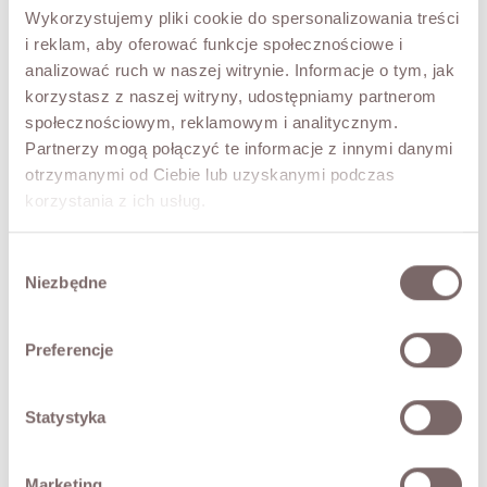
TRY IT ON VIRTUALLY
NEW!
Wykorzystujemy pliki cookie do spersonalizowania treści
i reklam, aby oferować funkcje społecznościowe i
DESCRIPTION
analizować ruch w naszej witrynie. Informacje o tym, jak
korzystasz z naszej witryny, udostępniamy partnerom
A soft, fluffy mohair sweater. It has a relaxed, oversized
społecznościowym, reklamowym i analitycznym.
cut, a V-neckline (which can be worn at the front or back)
Partnerzy mogą połączyć te informacje z innymi danymi
and a striking knot that gives it a distinctive character. A
stylish sweater for casual looks. Ideal for everyday wear,
otrzymanymi od Ciebie lub uzyskanymi podczas
paired with jeans or elegant trousers. Made in Poland.
korzystania z ich usług.
The model is 173 cm tall.
Wybór
Niezbędne
FABRIC / ADDITIONAL INFORMATION
zgody
SIZES
Preferencje
RETURNS
Statystyka
SHIPPING
Marketing