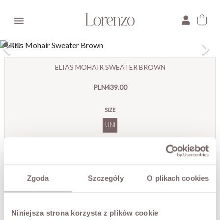

×
ELIAS MOHAIR SWEATER BROWN
E-mail:
PLN439.00
Pytanie:
SIZE
UNI
COLOR
Brown
Zgoda
Szczegóły
O plikach cookies
ADD TO CART
Niniejsza strona korzysta z plików cookie