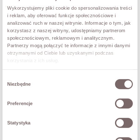
UNI
Wykorzystujemy pliki cookie do spersonalizowania treści
i reklam, aby oferować funkcje społecznościowe i
COLOR
analizować ruch w naszej witrynie. Informacje o tym, jak
Brown
korzystasz z naszej witryny, udostępniamy partnerom
społecznościowym, reklamowym i analitycznym.
Partnerzy mogą połączyć te informacje z innymi danymi
ADD TO CART
otrzymanymi od Ciebie lub uzyskanymi podczas
korzystania z ich usług.
TRY IT ON VIRTUALLY
NEW!
Wybór
DESCRIPTION
Niezbędne
zgody
A mohair sweater with a boxy cut.
• V-neckline
Preferencje
• long sleeves
• relaxed cut
Statystyka
• Made in Poland
The model is 173 cm tall.