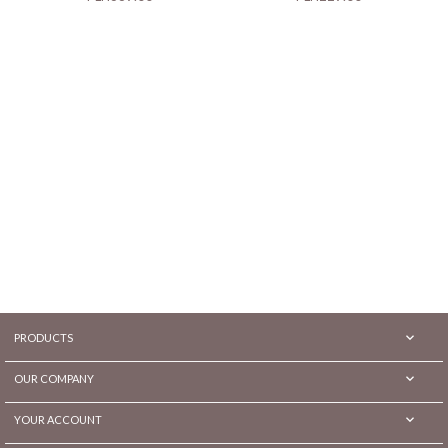

PRODUCTS

OUR COMPANY

YOUR ACCOUNT