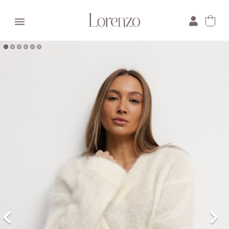

×
E-mail:
Pytanie: