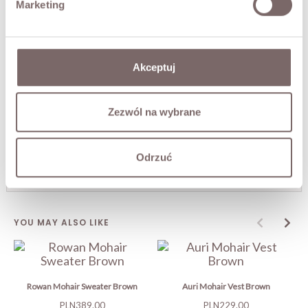
Marketing
FABRIC / ADDITIONAL INFORMATION
SIZES
Akceptuj
RETURNS
Zezwól na wybrane
SHIPPING
Odrzuć
Ask about product
YOU MAY ALSO LIKE
Rowan Mohair Sweater Brown
Auri Mohair Vest Brown
Price
Price
PLN389.00
PLN229.00