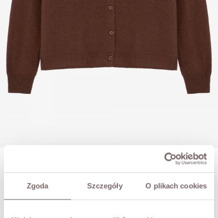
ROBERTO CASHMERE-BLEND SWEATER BROWN
PLN439.00
Zgoda
Szczegóły
O plikach cookies
SIZE