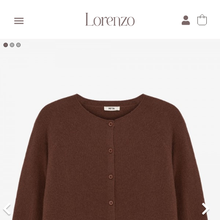

×
E-mail:
Pytanie: