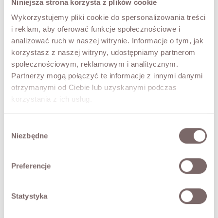
Niniejsza strona korzysta z plików cookie
UNI
Wykorzystujemy pliki cookie do spersonalizowania treści
COLOR
i reklam, aby oferować funkcje społecznościowe i
Brown
analizować ruch w naszej witrynie. Informacje o tym, jak
korzystasz z naszej witryny, udostępniamy partnerom
społecznościowym, reklamowym i analitycznym.
ADD TO CART
Partnerzy mogą połączyć te informacje z innymi danymi
otrzymanymi od Ciebie lub uzyskanymi podczas
korzystania z ich usług.
TRY IT ON VIRTUALLY
NEW!
DESCRIPTION
Wybór
Niezbędne
zgody
A classic button-up sweater with a simple, timeless cut.
The soft knit - wool and cashmere - drapes gently over
Preferencje
the figure for all-day comfort. A round neckline and subtly
finished cuffs give it an elegant, versatile character. Ideal
for both everyday looks and more polished ensembles.
Statystyka
• button closure
• round neckline, long sleeves