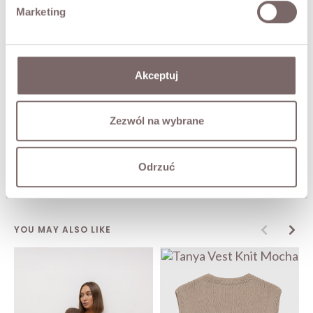
Marketing
FABRIC / ADDITIONAL INFORMATION
SIZES
Akceptuj
RETURNS
Zezwól na wybrane
SHIPPING
Odrzuć
Ask about product
YOU MAY ALSO LIKE
Tanya Vest Knit Mocha
Price
PLN249.00