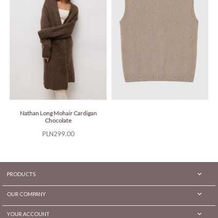
Nathan Long Mohair Cardigan
Chocolate
Price
PLN299.00

PRODUCTS

OUR COMPANY

YOUR ACCOUNT