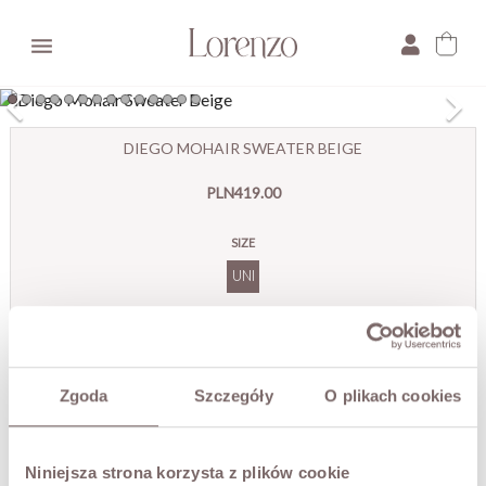

×
DIEGO MOHAIR SWEATER BEIGE
E-mail:
PLN419.00
Pytanie:
SIZE
UNI
COLOR
Diego
Sweter
Moherowy
Zgoda
Szczegóły
O plikach cookies
Beż
ADD TO CART
Niniejsza strona korzysta z plików cookie