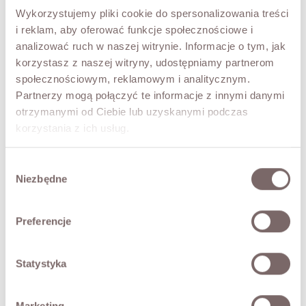
TRY IT ON VIRTUALLY
NEW!
Wykorzystujemy pliki cookie do spersonalizowania treści
i reklam, aby oferować funkcje społecznościowe i
DESCRIPTION
analizować ruch w naszej witrynie. Informacje o tym, jak
korzystasz z naszej witryny, udostępniamy partnerom
A mohair sweater in a shorter cut. Round neckline and a
społecznościowym, reklamowym i analitycznym.
gently dropped shoulder line. Long sleeves with striking
Partnerzy mogą połączyć te informacje z innymi danymi
puff details. A beautiful mohair sweater - warm and
comfortable.
otrzymanymi od Ciebie lub uzyskanymi podczas
• Made in Poland
korzystania z ich usług.
The model is 173 cm tall.
Wybór
Niezbędne
zgody
FABRIC / ADDITIONAL INFORMATION
Preferencje
SIZES
RETURNS
Statystyka
SHIPPING
Marketing