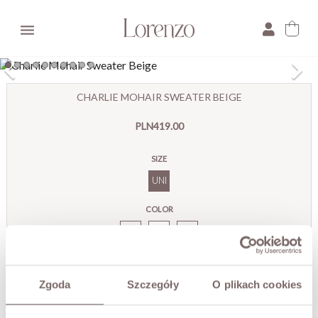

×
CHARLIE MOHAIR SWEATER BEIGE
E-mail:
PLN419.00
Pytanie:
SIZE
UNI
COLOR
Charlie
Moherowy
Sweter
Beż
Zgoda
Szczegóły
O plikach cookies
ADD TO CART
Premium