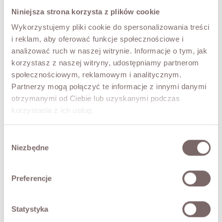
TRY IT ON VIRTUALLY
NEW!
Niniejsza strona korzysta z plików cookie
Wykorzystujemy pliki cookie do spersonalizowania treści
DESCRIPTION
i reklam, aby oferować funkcje społecznościowe i
Premium Edition.
analizować ruch w naszej witrynie. Informacje o tym, jak
The Charlie mohair sweater with a ribbed knit, made with
korzystasz z naszej witryny, udostępniamy partnerom
81% kid mohair. Soft, warm and delicate. Short sleeves, a
społecznościowym, reklamowym i analitycznym.
dropped shoulder line and a round neckline. A wonderful
Partnerzy mogą połączyć te informacje z innymi danymi
choice for those who love style, quality and everyday
otrzymanymi od Ciebie lub uzyskanymi podczas
comfort.
korzystania z ich usług.
• Italian product, premium quality
• a natural shedding of fibres is to be expected
Wybór
The model is 172 cm tall.
Niezbędne
zgody
FABRIC / ADDITIONAL INFORMATION
Preferencje
SIZES
Statystyka