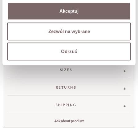
character.
Akceptuj
• Made in Poland
• round neckline
long, puffed sleeves.
Zezwól na wybrane
The model is 173 cm tall.
Odrzuć
FABRIC / ADDITIONAL INFORMATION
SIZES
RETURNS
SHIPPING
Ask about product