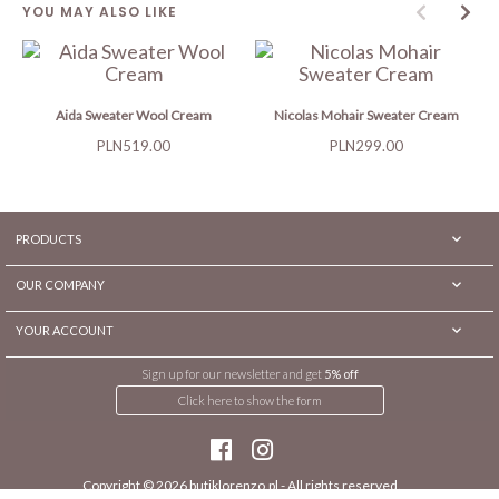
YOU MAY ALSO LIKE
Aida Sweater Wool Cream
Nicolas Mohair Sweater Cream
Price
Price
PLN519.00
PLN299.00

PRODUCTS

OUR COMPANY

YOUR ACCOUNT
Sign up for our newsletter and get
5% off
Click here to show the form
Copyright © 2026
butiklorenzo.pl
- All rights reserved.