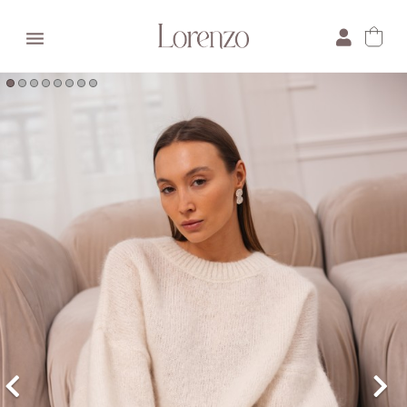

×
E-mail:
Pytanie: