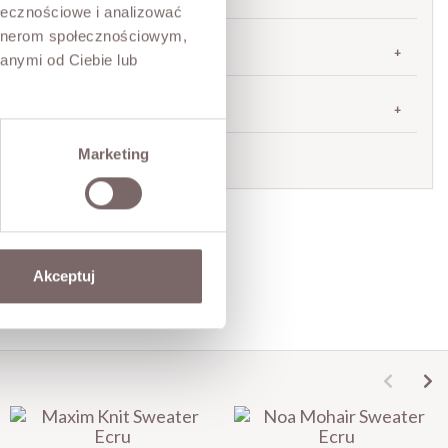
ołecznościowe i analizować
artnerom społecznościowym,
RETURNS
anymi od Ciebie lub
SHIPPING
Marketing
Ask about product
Akceptuj