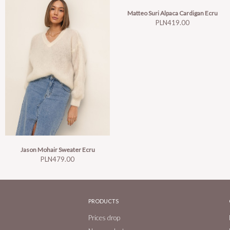
Matteo Suri Alpaca Cardigan Ecru
Price
PLN419.00
Jason Mohair Sweater Ecru
Price
PLN479.00
PRODUCTS
Prices drop