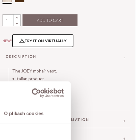
ADD TO CART
TRY IT ON VIRTUALLY
NEW!
DESCRIPTION
The JOEY mohair vest.
• Italian product
• V-neckline
• simple, relaxed cut.
The model is 173 cm tall.
O plikach cookies
FABRIC / ADDITIONAL INFORMATION
SIZES