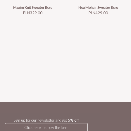
Maxim Knit Sweater Ecru
Noa Mohair Sweater Ecru
Price
Price
PLN329.00
PLN429.00
Sign up for our newsletter and get
5% off
Click here to show the form