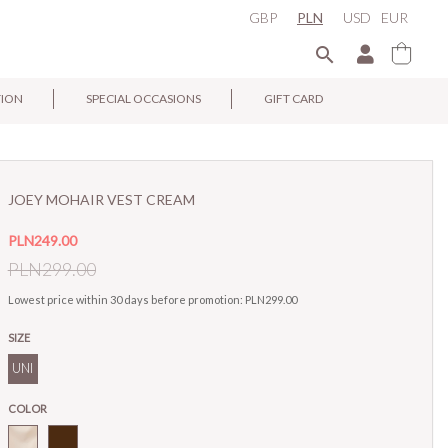
GBP
PLN
USD
EUR

TION
SPECIAL OCCASIONS
GIFT CARD
×
JOEY MOHAIR VEST CREAM
PLN249.00
PLN299.00
Lowest price within 30 days before promotion:
PLN299.00
SIZE
UNI
COLOR
Cream