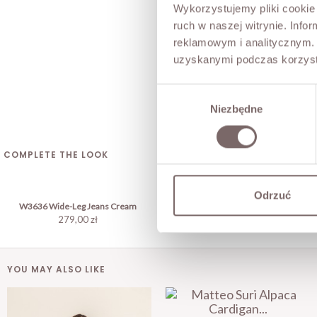
Wykorzystujemy pliki cookie 
ruch w naszej witrynie. Inf
reklamowym i analitycznym. 
uzyskanymi podczas korzysta
Wybór
Niezbędne
zgody
COMPLETE THE LOOK
Odrzuć
W3636 Wide-Leg Jeans Cream
279,00 zł
YOU MAY ALSO LIKE