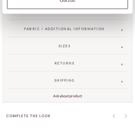
Odrzuć
capsule wardrobe – it pairs well with jeans, elegant
trousers, or dresses.
FABRIC / ADDITIONAL INFORMATION
SIZES
RETURNS
SHIPPING
Ask about product
COMPLETE THE LOOK