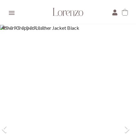

×
E-mail:
Pytanie: