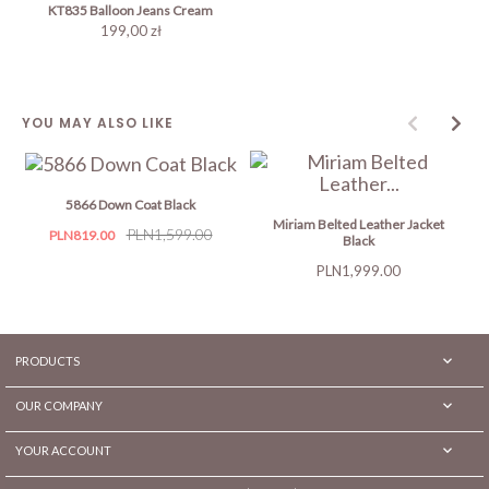
KT835 Balloon Jeans Cream
199,00 zł
YOU MAY ALSO LIKE
5866 Down Coat Black
Miriam Belted Leather Jacket
Price
Regular
PLN1,599.00
PLN819.00
Black
price
Price
PLN1,999.00

PRODUCTS

OUR COMPANY

YOUR ACCOUNT