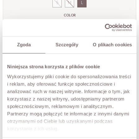
S
M
L
COLOR
Black
Ostatnie sztuki!
Zgoda
Szczegóły
O plikach cookies
THIS SIZE IS CURRENTLY UNAVAILABLE
Enter your email to be notified when it is available
Niniejsza strona korzysta z plików cookie
Wykorzystujemy pliki cookie do spersonalizowania treści
i reklam, aby oferować funkcje społecznościowe i
NOTIFY ME
analizować ruch w naszej witrynie. Informacje o tym, jak
korzystasz z naszej witryny, udostępniamy partnerom
TRY IT ON VIRTUALLY
NEW!
społecznościowym, reklamowym i analitycznym.
Partnerzy mogą połączyć te informacje z innymi danymi
otrzymanymi od Ciebie lub uzyskanymi podczas
DESCRIPTION
korzystania z ich usług.
A stylish women's leather jacket crafted from high-quality,