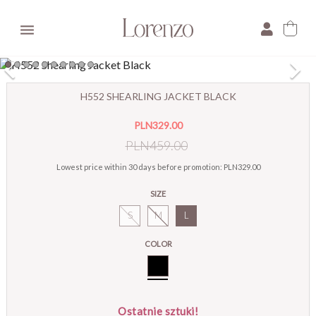

×
H552 SHEARLING JACKET BLACK
E-mail:
PLN329.00
Pytanie:
PLN459.00
Lowest price within 30 days before promotion:
PLN329.00
SIZE
S
M
L
COLOR
Black
Ostatnie sztuki!