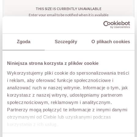
THIS SIZE IS CURRENTLY UNAVAILABLE
Enter your email to be notified when it is available
Zgoda
Szczegóły
O plikach cookies
NOTIFY ME
TRY IT ON VIRTUALLY
NEW!
Niniejsza strona korzysta z plików cookie
Wykorzystujemy pliki cookie do spersonalizowania treści
DESCRIPTION
i reklam, aby oferować funkcje społecznościowe i
A faux-leather jacket with shearling. Fully lined with soft,
analizować ruch w naszej witrynie. Informacje o tym, jak
warm shearling in a light tone. Zip fastening, two pockets,
korzystasz z naszej witryny, udostępniamy partnerom
and a decorative snap strap at the collar for extra warmth.
społecznościowym, reklamowym i analitycznym.
A stylish jacket with decorative shearling, very much in
Partnerzy mogą połączyć te informacje z innymi danymi
line with current trends.
otrzymanymi od Ciebie lub uzyskanymi podczas
The model is 173 cm tall and is wearing a size S.
korzystania z ich usług.
FABRIC / ADDITIONAL INFORMATION