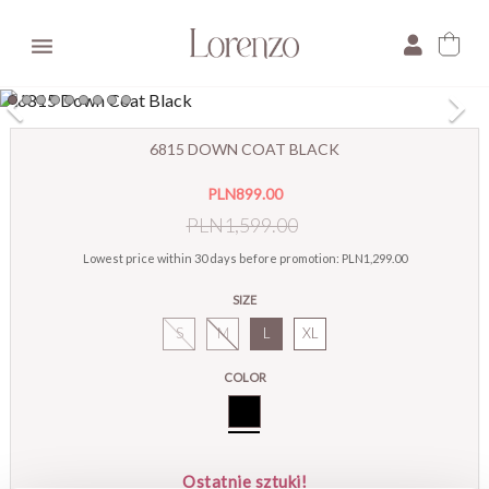

×
6815 DOWN COAT BLACK
E-mail:
PLN899.00
Pytanie:
PLN1,599.00
Lowest price within 30 days before promotion:
PLN1,299.00
SIZE
S
M
L
XL
COLOR
Black
Ostatnie sztuki!