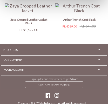
Zaya Cropped Leather Jacket
Arthur Trench Coat Black
Black
Price
Regular
PLN649.00
PLN569.00
Price
PLN1,699.00
price

PRODUCTS

OUR COMPANY

YOUR ACCOUNT
Sign up for our newsletter and get
5% off
Click here to show the form
Copyright © 2026
butiklorenzo.pl
- All rights reserved.