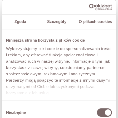
THIS SIZE IS CURRENTLY UNAVAILABLE
Enter your email to be notified when it is available
Zgoda
Szczegóły
O plikach cookies
NOTIFY ME
Niniejsza strona korzysta z plików cookie
Wykorzystujemy pliki cookie do spersonalizowania treści
TRY IT ON VIRTUALLY
NEW!
i reklam, aby oferować funkcje społecznościowe i
analizować ruch w naszej witrynie. Informacje o tym, jak
DESCRIPTION
korzystasz z naszej witryny, udostępniamy partnerom
społecznościowym, reklamowym i analitycznym.
A down coat in an elongated silhouette, designed for
Partnerzy mogą połączyć te informacje z innymi danymi
maximum comfort and warmth on cooler days. It stands
out with a generous, naturally draping hood finished with
otrzymanymi od Ciebie lub uzyskanymi podczas
a striking trim of natural fur. A perfect blend of function,
korzystania z ich usług.
elegance and timeless style.
• two-way zip and snap-button closure
Wybór
• two pockets
Niezbędne
zgody
• sleeves finished with long ribbed cuffs