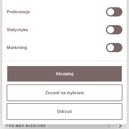
• drawstrings at the hood and sleeves
Preferencje
• belt
• detachable fur at the hood
The model is 173 cm tall and is wearing a size M.
Statystyka
FABRIC / ADDITIONAL INFORMATION
Marketing
SIZES
Akceptuj
RETURNS
SHIPPING
Zezwól na wybrane
Ask about product
Odrzuć
YOU MAY ALSO LIKE