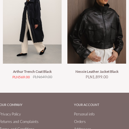
Arthur Trench Coat Black
Nessie Leather Jacket Black
Price
Regular
PLN649.00
Price
PLN1,899.00
PLN569.00
price
OUR COMPANY
YOUR ACCOUNT
Privacy Policy
Personal info
Returns and Complaints
Orders
Terms and Conditions
Addresses