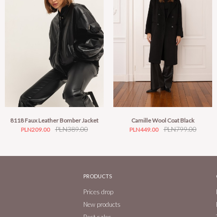
8118 Faux Leather Bomber Jacket
Camille Wool Coat Black
Price
Regular
PLN389.00
Price
Regular
PLN799.00
PLN209.00
PLN449.00
price
price
PRODUCTS
Prices drop
New products
Best sales