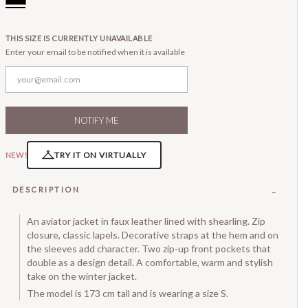
THIS SIZE IS CURRENTLY UNAVAILABLE
Enter your email to be notified when it is available
NOTIFY ME
TRY IT ON VIRTUALLY
NEW!
DESCRIPTION
An aviator jacket in faux leather lined with shearling. Zip
closure, classic lapels. Decorative straps at the hem and on
the sleeves add character. Two zip-up front pockets that
double as a design detail. A comfortable, warm and stylish
take on the winter jacket.
The model is 173 cm tall and is wearing a size S.