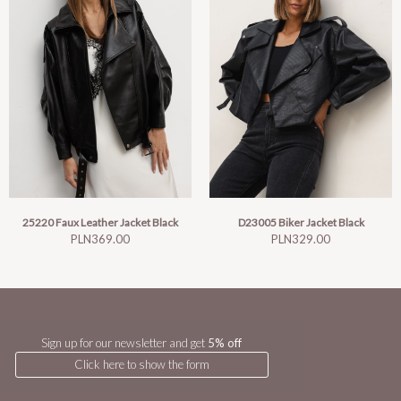
25220 Faux Leather Jacket Black
D23005 Biker Jacket Black
Price
Price
PLN369.00
PLN329.00
Sign up for our newsletter and get
5% off
Click here to show the form