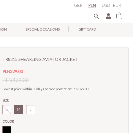
GBP
PLN
USD
EUR

TION
SPECIAL OCCASIONS
GIFT CARD
×
TR8315 SHEARLING AVIATOR JACKET
PLN329.00
PLN479.00
Lowest price within 30 days before promotion:
PLN329.00
SIZE
S
M
L
COLOR
Black