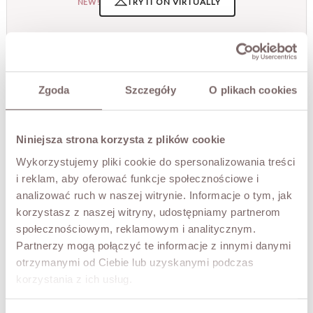
TRY IT ON VIRTUALLY
NEW!
DESCRIPTION
A modern jacket with a utility-inspired cut, combining
functionality with a minimalist aesthetic. Crafted from
Zgoda
Szczegóły
O plikach cookies
high-quality cotton fabric, it provides comfortable wear
and is perfect for transitional seasons.
This model features large patch pockets, a high collar, and
Niniejsza strona korzysta z plików cookie
a zipper and snap closure, which add a distinctive touch.
The looser fit and slightly cropped silhouette make the
Wykorzystujemy pliki cookie do spersonalizowania treści
jacket flattering and complement both casual and more
i reklam, aby oferować funkcje społecznościowe i
refined outfits.
analizować ruch w naszej witrynie. Informacje o tym, jak
The versatile olive green shade emphasizes timeless style
korzystasz z naszej witryny, udostępniamy partnerom
and easily pairs with other pieces. It's the perfect
społecznościowym, reklamowym i analitycznym.
everyday choice – functional, stylish, and always on trend.
Partnerzy mogą połączyć te informacje z innymi danymi
The model is 173 cm tall.
otrzymanymi od Ciebie lub uzyskanymi podczas
korzystania z ich usług.
FABRIC / ADDITIONAL INFORMATION