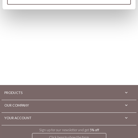

PRODUCTS

OUR COMPANY

YOUR ACCOUNT
Sign up for our newsletter and get
5% off
Click here to show the form