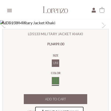

×
LD5133 MILITARY JACKET KHAKI
E-mail:
PLN499.00
Pytanie:
SIZE
UNI
COLOR
Khaki
ADD TO CART