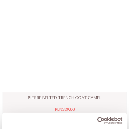
PIERRE BELTED TRENCH COAT CAMEL
PLN329.00
PLN399.00
Lowest price within 30 days before promotion:
PLN329.00