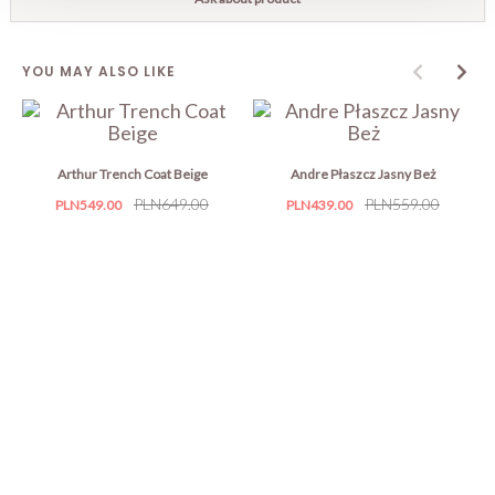
YOU MAY ALSO LIKE
Arthur Trench Coat Beige
Andre Płaszcz Jasny Beż
Price
Regular
PLN649.00
Price
Regular
PLN559.00
PLN549.00
PLN439.00
price
price