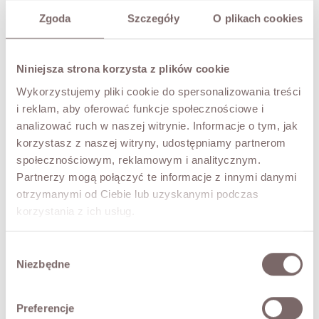
Zgoda
Szczegóły
O plikach cookies
SIZE
S
M
L
Niniejsza strona korzysta z plików cookie
COLOR
Pierre
Wykorzystujemy pliki cookie do spersonalizowania treści
Płaszcz
i reklam, aby oferować funkcje społecznościowe i
Wiązany
analizować ruch w naszej witrynie. Informacje o tym, jak
Camel
THIS SIZE IS CURRENTLY UNAVAILABLE
korzystasz z naszej witryny, udostępniamy partnerom
Enter your email to be notified when it is available
społecznościowym, reklamowym i analitycznym.
Partnerzy mogą połączyć te informacje z innymi danymi
otrzymanymi od Ciebie lub uzyskanymi podczas
korzystania z ich usług.
NOTIFY ME
Wybór
TRY IT ON VIRTUALLY
NEW!
Niezbędne
zgody
DESCRIPTION
Preferencje