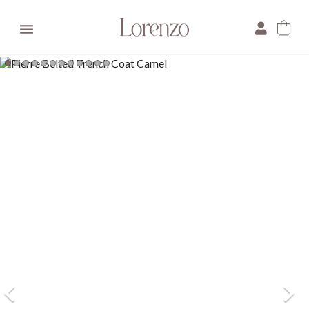

×
E-mail:
Pytanie: