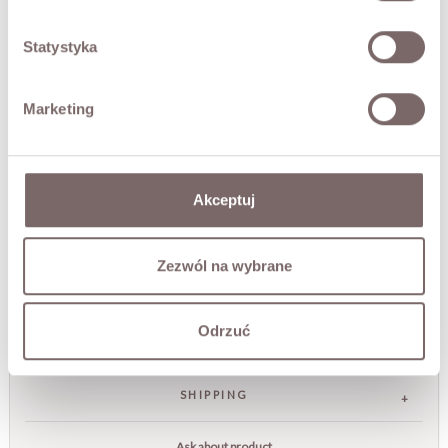
The PIERRE coat in a trench cut. Long and double-
breasted, it fastens with buttons and can be tied or
fastened with the included belt. The coat is lined, with a
Statystyka
back vent that adds freedom of movement. The cuffs
feature a decorative strap with a buckle in the colour of
the buttons, and there are side pockets. A wonderfully
Marketing
original choice for every day - with jeans or joggers - yet
equally perfect for an elegant outfit.
The model is 173 cm tall and is wearing a size M.
Akceptuj
FABRIC / ADDITIONAL INFORMATION
Zezwól na wybrane
SIZES
Odrzuć
RETURNS
SHIPPING
Ask about product