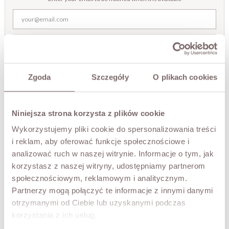
NOTIFY ME
TRY IT ON VIRTUALLY
NEW!
Zgoda
Szczegóły
O plikach cookies
DESCRIPTION
Niniejsza strona korzysta z plików cookie
A wool coat in a timeless, shorter cut that brings
Wykorzystujemy pliki cookie do spersonalizowania treści
together elegance and modern simplicity. The piece
stands out for its classic collar, refined flap pockets and a
i reklam, aby oferować funkcje społecznościowe i
belt that defines the waist.
analizować ruch w naszej witrynie. Informacje o tym, jak
• made in Italy
korzystasz z naszej witryny, udostępniamy partnerom
• lined
społecznościowym, reklamowym i analitycznym.
• tie belt
Partnerzy mogą połączyć te informacje z innymi danymi
• classic collar
otrzymanymi od Ciebie lub uzyskanymi podczas
The model is 173 cm tall and is wearing a size M.
korzystania z ich usług.