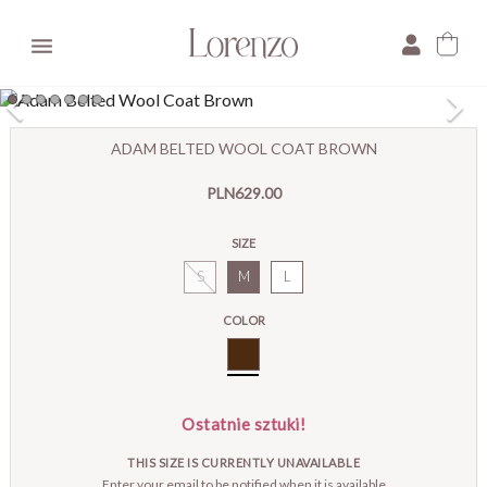

×
ADAM BELTED WOOL COAT BROWN
E-mail:
PLN629.00
Pytanie:
SIZE
S
M
L
COLOR
Brown
Ostatnie sztuki!
THIS SIZE IS CURRENTLY UNAVAILABLE
Enter your email to be notified when it is available