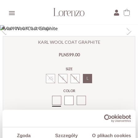

×
KARL WOOL COAT GRAPHITE
E-mail:
PLN599.00
Pytanie:
SIZE
XS
S
M
L
COLOR
Karl
Płaszcz
Wełniany
Grafit
Ostatnie sztuki!
THIS SIZE IS CURRENTLY UNAVAILABLE
Zgoda
Szczegóły
O plikach cookies
Enter your email to be notified when it is available