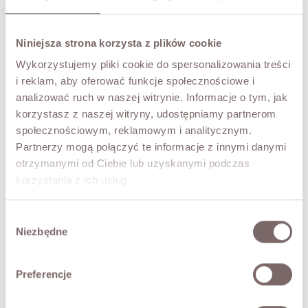
Niniejsza strona korzysta z plików cookie
NOTIFY ME
Wykorzystujemy pliki cookie do spersonalizowania treści
i reklam, aby oferować funkcje społecznościowe i
TRY IT ON VIRTUALLY
NEW!
analizować ruch w naszej witrynie. Informacje o tym, jak
korzystasz z naszej witryny, udostępniamy partnerom
DESCRIPTION
społecznościowym, reklamowym i analitycznym.
Partnerzy mogą połączyć te informacje z innymi danymi
The Karl wool coat. Classic, with a note of elegance and
otrzymanymi od Ciebie lub uzyskanymi podczas
the details typical of a trench - double-breasted button
korzystania z ich usług.
fastening and an additional tie belt. Decorative
epaulettes at the shoulders and a back vent. A beautiful
coat that works for elegant outfits and more everyday
Wybór
ones alike, for example with jeans. Made in Poland, lined.
Niezbędne
zgody
The model is 173 cm tall and is wearing a size S.
Preferencje
FABRIC / ADDITIONAL INFORMATION