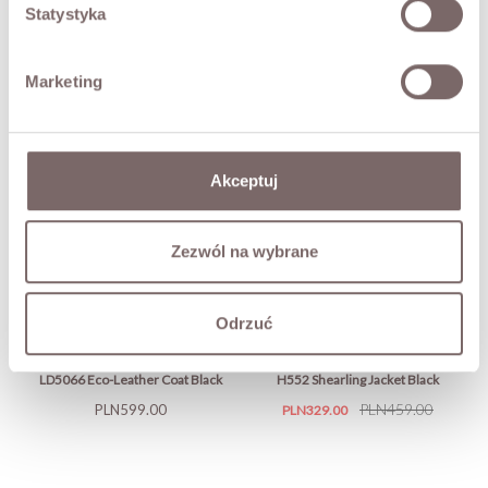
Statystyka
SIZES
Marketing
RETURNS
SHIPPING
Akceptuj
Ask about product
Zezwól na wybrane
YOU MAY ALSO LIKE
Odrzuć
LD5066 Eco-Leather Coat Black
H552 Shearling Jacket Black
Price
Price
Regular
PLN459.00
PLN599.00
PLN329.00
price