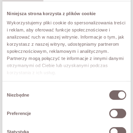
SIZE
Niniejsza strona korzysta z plików cookie
S/M
M/L
Wykorzystujemy pliki cookie do spersonalizowania treści
i reklam, aby oferować funkcje społecznościowe i
COLOR
analizować ruch w naszej witrynie. Informacje o tym, jak
Janet
Sukienka
korzystasz z naszej witryny, udostępniamy partnerom
Dzianinowa
społecznościowym, reklamowym i analitycznym.
Cream
Partnerzy mogą połączyć te informacje z innymi danymi
ADD TO CART
otrzymanymi od Ciebie lub uzyskanymi podczas
korzystania z ich usług.
TRY IT ON VIRTUALLY
NEW!
Wybór
DESCRIPTION
Niezbędne
zgody
A knit midi dress. A small stand-up collar at the neck, long
sleeves. A slit at the front bottom. A fitted dress in gently
Preferencje
ribbed, flexible knit that beautifully accentuates the
figure.
• gently ribbed knit,
Statystyka