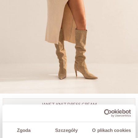
JANET KNIT DRESS CREAM
PLN99.00
PLN189.00
Zgoda
Szczegóły
O plikach cookies
Lowest price within 30 days before promotion:
PLN99.00