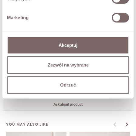
• front slit,
• fitted cut.
Marketing
The model is 173 cm tall and is wearing a size S/M.
FABRIC / ADDITIONAL INFORMATION
Akceptuj
SIZES
Zezwól na wybrane
RETURNS
Odrzuć
SHIPPING
Ask about product
YOU MAY ALSO LIKE