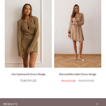
Isla Openwork Dress Beige
Bernadette Satin Dress Beige
Price
Price
Regular
PLN259.00
PLN199.00
PLN159.00
price

PRODUCTS