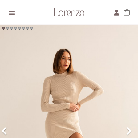

×
E-mail:
Pytanie: