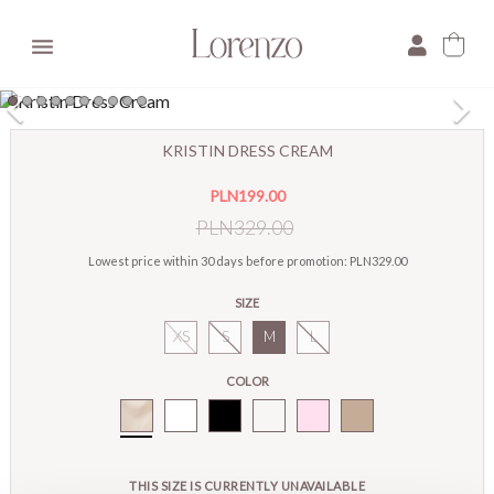

×
KRISTIN DRESS CREAM
E-mail:
PLN199.00
Pytanie:
PLN329.00
Lowest price within 30 days before promotion:
PLN329.00
SIZE
XS
S
M
L
COLOR
Cream
THIS SIZE IS CURRENTLY UNAVAILABLE