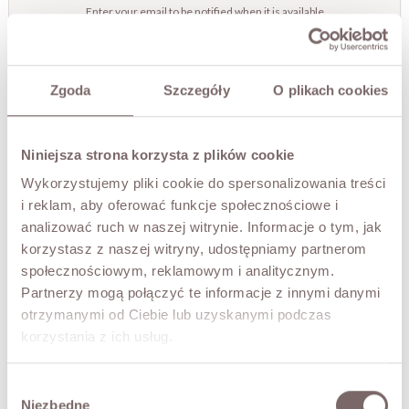
Enter your email to be notified when it is available
Zgoda
Szczegóły
O plikach cookies
NOTIFY ME
TRY IT ON VIRTUALLY
NEW!
Niniejsza strona korzysta z plików cookie
Wykorzystujemy pliki cookie do spersonalizowania treści
DESCRIPTION
i reklam, aby oferować funkcje społecznościowe i
The KRISTIN blazer-style dress. Buttoned closure with
analizować ruch w naszej witrynie. Informacje o tym, jak
the option to tie it with the included belt. Wonderfully
korzystasz z naszej witryny, udostępniamy partnerom
original and full of character. Shoulder pads, puff sleeves
społecznościowym, reklamowym i analitycznym.
with gathering. Hidden in-seam pockets at the sides. The
Partnerzy mogą połączyć te informacje z innymi danymi
dress is lined. Made in Poland.
otrzymanymi od Ciebie lub uzyskanymi podczas
korzystania z ich usług.
FABRIC / ADDITIONAL INFORMATION
Wybór
Niezbędne
SIZES
zgody