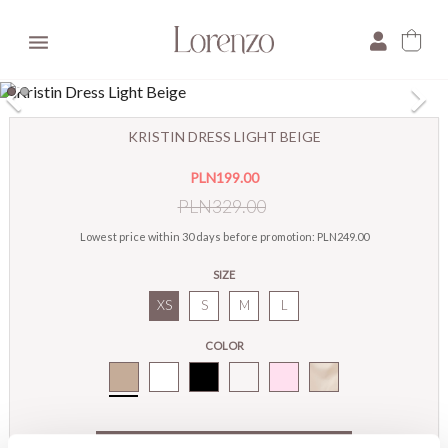

×
KRISTIN DRESS LIGHT BEIGE
E-mail:
PLN199.00
Pytanie:
PLN329.00
Lowest price within 30 days before promotion:
PLN249.00
SIZE
XS
S
M
L
COLOR
Beige