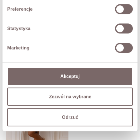
Preferencje
SHIPPING
Ask about product
Statystyka
Marketing
YOU MAY ALSO LIKE
Akceptuj
Iga Dress Strappy Beige
Price
PLN249.00
Zezwól na wybrane
Odrzuć