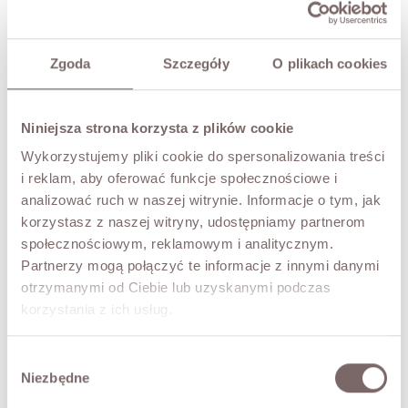
ADD TO CART
TRY IT ON VIRTUALLY
NEW!
Zgoda
Szczegóły
O plikach cookies
DESCRIPTION
Niniejsza strona korzysta z plików cookie
The KRISTIN jacket-style dress. Buttons down the front,
with the option to cinch it with the included belt.
Wykorzystujemy pliki cookie do spersonalizowania treści
Wonderfully original and full of character. Shoulder pads,
i reklam, aby oferować funkcje społecznościowe i
puff sleeves with gathers. Pockets hidden in the side
analizować ruch w naszej witrynie. Informacje o tym, jak
seams. The dress is lined. Made in Poland.
korzystasz z naszej witryny, udostępniamy partnerom
The model is 173 cm tall and is wearing a size S.
społecznościowym, reklamowym i analitycznym.
Partnerzy mogą połączyć te informacje z innymi danymi
FABRIC / ADDITIONAL INFORMATION
otrzymanymi od Ciebie lub uzyskanymi podczas
korzystania z ich usług.
SIZES
Wybór
Niezbędne
zgody
RETURNS