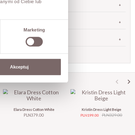
anymi od Ciebie lub
SIZES
RETURNS
Marketing
SHIPPING
Ask about product
Akceptuj
Elara Dress Cotton White
Kristin Dress Light Beige
Price
Price
Regular
PLN329.00
PLN379.00
PLN199.00
price