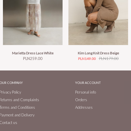
Marietta Dress Lace White
Kim Long Knit Dress Beige
Price
Price
Regular
PLN179.00
PLN259.00
PLN149.00
price
OUR COMPANY
YOUR ACCOUNT
Privacy Policy
Personal info
Returns and Complaints
Orders
Terms and Conditions
Addresses
Payment and Delivery
Contact us