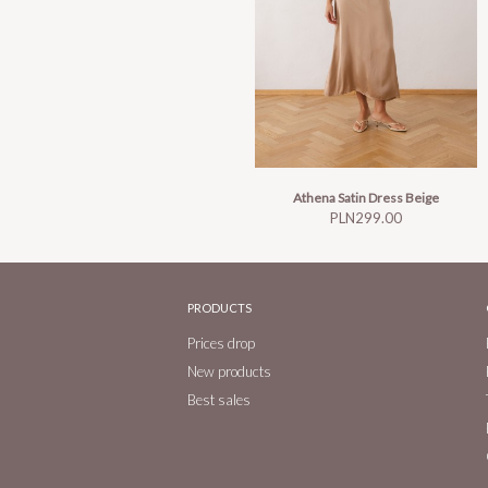
Athena Satin Dress Beige
Price
PLN299.00
PRODUCTS
Prices drop
New products
Best sales