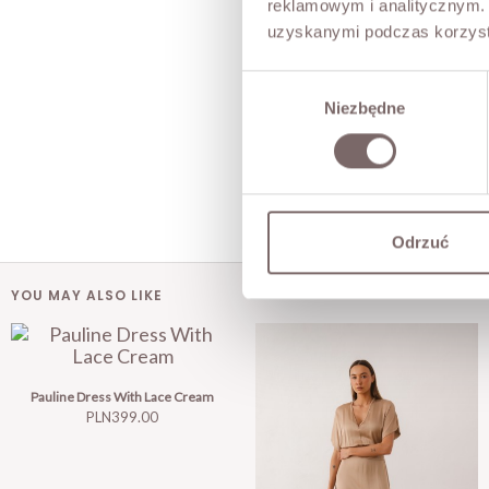
reklamowym i analitycznym. 
uzyskanymi podczas korzysta
Wybór
Niezbędne
zgody
Odrzuć
YOU MAY ALSO LIKE
Pauline Dress With Lace Cream
Price
PLN399.00