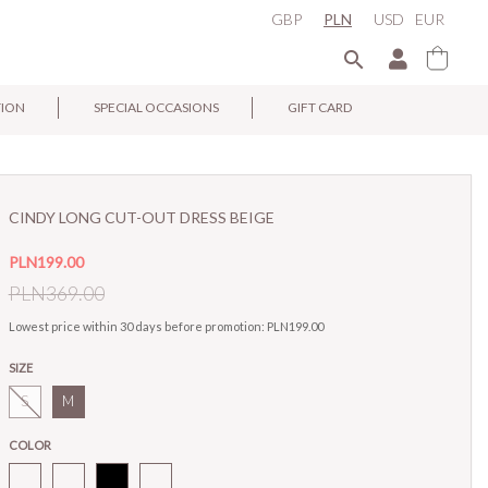
GBP
PLN
USD
EUR

TION
SPECIAL OCCASIONS
GIFT CARD
×
CINDY LONG CUT-OUT DRESS BEIGE
PLN199.00
PLN369.00
Lowest price within 30 days before promotion:
PLN199.00
SIZE
S
M
COLOR
Cindy