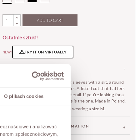
Długa
Sukienka
Z
ADD TO CART
Wycięciem
Beż
Ostatnie sztuki!
TRY IT ON VIRTUALLY
NEW!
DESCRIPTION
The striking Cindy dress. Long sleeves with a slit, a round
neckline and decorative gathers. A fitted cut that flatters
the figure. A detachable rose detail. If you're looking for a
O plikach cookies
dress with the wow factor, this is the one. Made in Poland.
The model is 173 cm tall and is wearing a size M.
ołecznościowe i analizować
FABRIC / ADDITIONAL INFORMATION
artnerom społecznościowym,