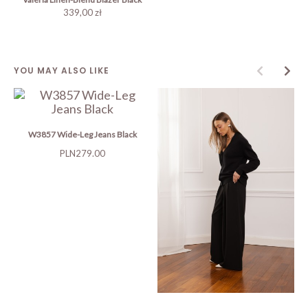
339,00 zł
YOU MAY ALSO LIKE
W3857 Wide-Leg Jeans Black
Price
PLN279.00