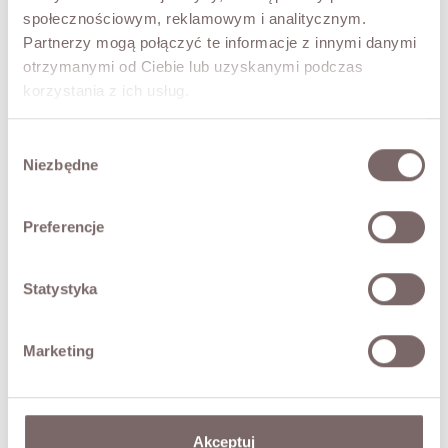
społecznościowym, reklamowym i analitycznym.
stunning when paired with the matching blazer, as well as
with a lightweight shirt or simple top. A timeless choice
Partnerzy mogą połączyć te informacje z innymi danymi
for women who appreciate elegance, comfort, and
otrzymanymi od Ciebie lub uzyskanymi podczas
versatility.
korzystania z ich usług.
Front pleat
Pockets
Comfortable and stylish fit
Wybór
Italian brand
Niezbędne
zgody
The model is 173 cm tall and is wearing size M.
Preferencje
FABRIC / ADDITIONAL INFORMATION
Statystyka
SIZES
Marketing
RETURNS
SHIPPING
Akceptuj