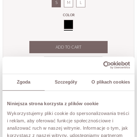
S
M
L
COLOR
Black
ADD TO CART
TRY IT ON VIRTUALLY
NEW!
DESCRIPTION
Zgoda
Szczegóły
O plikach cookies
Elegant black trousers with a refined cut that combine
classic tailoring with a modern touch. The subtle front
Niniejsza strona korzysta z plików cookie
pleat adds lightness to the silhouette and allows the
fabric to drape beautifully with every movement. The
Wykorzystujemy pliki cookie do spersonalizowania treści
straight, softly flowing leg gives the design a
i reklam, aby oferować funkcje społecznościowe i
sophisticated and polished character.
analizować ruch w naszej witrynie. Informacje o tym, jak
Practical front pockets complete the look and highlight
korzystasz z naszej witryny, udostępniamy partnerom
the careful finishing of the model. These trousers look