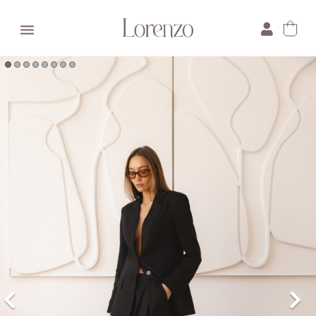

×
E-mail:
Pytanie: