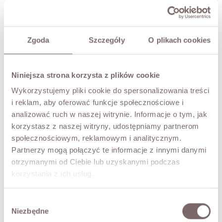
Zgoda
Szczegóły
O plikach cookies
NOTIFY ME
TRY IT ON VIRTUALLY
NEW!
Niniejsza strona korzysta z plików cookie
Wykorzystujemy pliki cookie do spersonalizowania treści
DESCRIPTION
i reklam, aby oferować funkcje społecznościowe i
analizować ruch w naszej witrynie. Informacje o tym, jak
Trousers with wide, straight legs.
korzystasz z naszej witryny, udostępniamy partnerom
• Italian brand TENSIONE In
społecznościowym, reklamowym i analitycznym.
• zip and button closure,
Partnerzy mogą połączyć te informacje z innymi danymi
• two pockets,
otrzymanymi od Ciebie lub uzyskanymi podczas
• decorative darts.
korzystania z ich usług.
The model is 173 cm tall and is wearing a size M.
Wybór
FABRIC / ADDITIONAL INFORMATION
Niezbędne
zgody