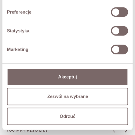
SIZES
Preferencje
RETURNS
Statystyka
SHIPPING
Marketing
Ask about product
Akceptuj
COMPLETE THE LOOK
Zezwól na wybrane
Maribel Knit Cardigan Black
249,00 zł
189,00 zł
Odrzuć
YOU MAY ALSO LIKE