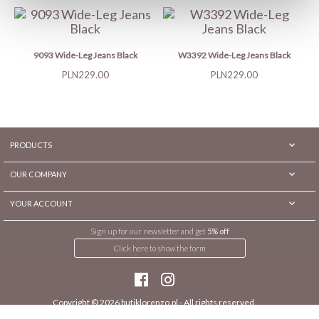
9093 Wide-Leg Jeans Black
W3392 Wide-Leg Jeans Black
Price
Price
PLN229.00
PLN229.00

PRODUCTS

OUR COMPANY

YOUR ACCOUNT
Sign up for our newsletter and get
5% off
Click here to show the form
Copyright © 2026
butiklorenzo.pl
- All rights reserved.