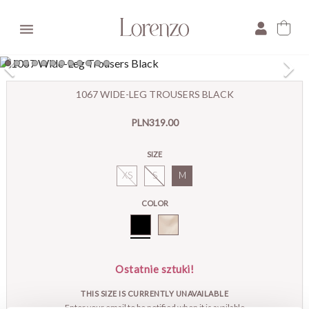

×
1067 WIDE-LEG TROUSERS BLACK
E-mail:
PLN319.00
Pytanie:
SIZE
XS
S
M
COLOR
Black
Ostatnie sztuki!
THIS SIZE IS CURRENTLY UNAVAILABLE
Enter your email to be notified when it is available