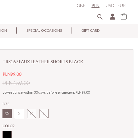
GBP
PLN
USD
EUR

TION
SPECIAL OCCASIONS
GIFT CARD
×
TR8167 FAUX LEATHER SHORTS BLACK
PLN99.00
PLN159.00
Lowest price within 30 days before promotion:
PLN99.00
SIZE
XS
S
M
L
COLOR
Black