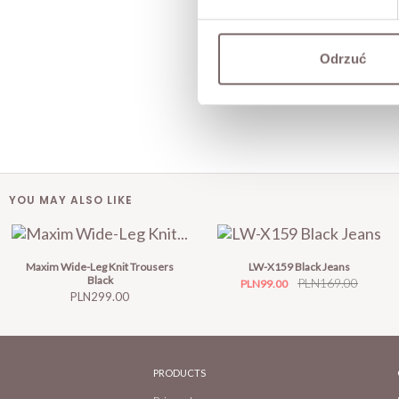
Odrzuć
YOU MAY ALSO LIKE
Maxim Wide-Leg Knit Trousers
LW-X159 Black Jeans
Black
Price
Regular
PLN169.00
PLN99.00
Price
PLN299.00
price
PRODUCTS