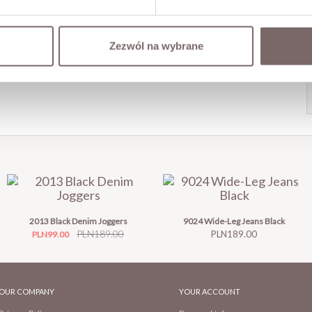
Zezwól na wybrane
2013 Black Denim Joggers
9024 Wide-Leg Jeans Black
Price
Regular
PLN189.00
Price
PLN189.00
PLN99.00
price
OUR COMPANY
YOUR ACCOUNT