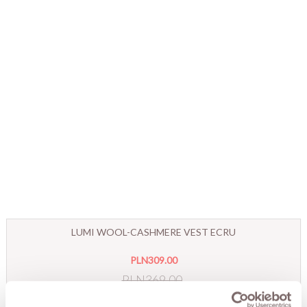
LUMI WOOL-CASHMERE VEST ECRU
PLN309.00
PLN369.00
Lowest price within 30 days before promotion:
PLN369.00