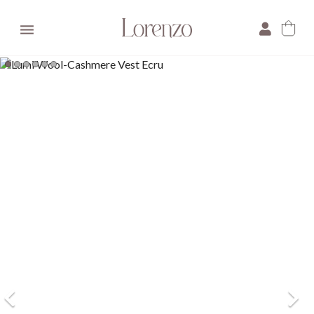

×
E-mail:
Pytanie: