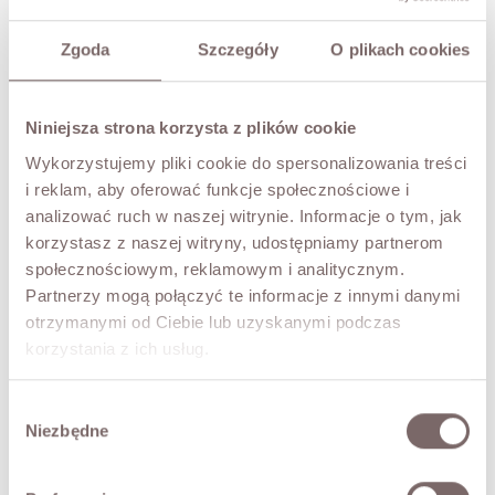
SIZE
Zgoda
Szczegóły
O plikach cookies
UNI
COLOR
Niniejsza strona korzysta z plików cookie
Ecru
Wykorzystujemy pliki cookie do spersonalizowania treści
i reklam, aby oferować funkcje społecznościowe i
analizować ruch w naszej witrynie. Informacje o tym, jak
ADD TO CART
korzystasz z naszej witryny, udostępniamy partnerom
społecznościowym, reklamowym i analitycznym.
TRY IT ON VIRTUALLY
NEW!
Partnerzy mogą połączyć te informacje z innymi danymi
otrzymanymi od Ciebie lub uzyskanymi podczas
DESCRIPTION
korzystania z ich usług.
A minimalist vest with a simple, elegant cut. Made from a
Wybór
high-quality blend of wool and cashmere, it offers
Niezbędne
comfortable wear and a versatile character. The V-
zgody
neckline and slightly relaxed form sit beautifully on the
figure and pair easily with a shirt, a top or worn on its own.