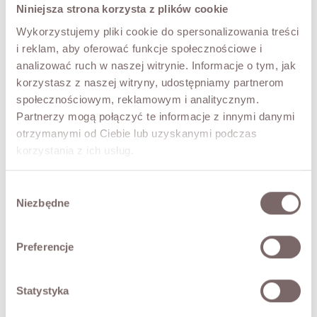
TRY IT ON VIRTUALLY
NEW!
Niniejsza strona korzysta z plików cookie
Wykorzystujemy pliki cookie do spersonalizowania treści
DESCRIPTION
i reklam, aby oferować funkcje społecznościowe i
analizować ruch w naszej witrynie. Informacje o tym, jak
Premium Edition.
korzystasz z naszej witryny, udostępniamy partnerom
The Tommy mohair sweater, made with 81% kid mohair.
społecznościowym, reklamowym i analitycznym.
Soft, warm and delicate. Long sleeves, a dropped shoulder
Partnerzy mogą połączyć te informacje z innymi danymi
line and a round neckline. A wonderful choice for those
who love style, quality and everyday comfort.
otrzymanymi od Ciebie lub uzyskanymi podczas
• premium-quality Italian product
korzystania z ich usług.
• a gentle shedding of fibres is entirely natural
The model is 173 cm tall.
Wybór
Niezbędne
zgody
FABRIC / ADDITIONAL INFORMATION
Preferencje
SIZES
Statystyka
RETURNS