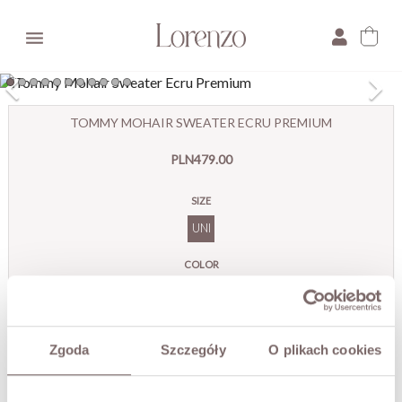

×
TOMMY MOHAIR SWEATER ECRU PREMIUM
E-mail:
PLN479.00
Pytanie:
SIZE
UNI
COLOR
Ecru
Zgoda
Szczegóły
O plikach cookies
ADD TO CART