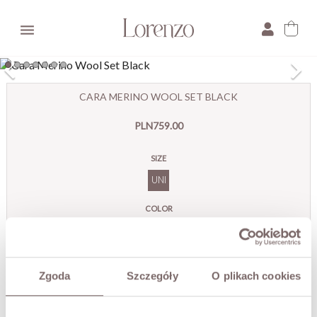

×
CARA MERINO WOOL SET BLACK
E-mail:
PLN759.00
Pytanie:
SIZE
UNI
COLOR
Black
Zgoda
Szczegóły
O plikach cookies
ADD TO CART