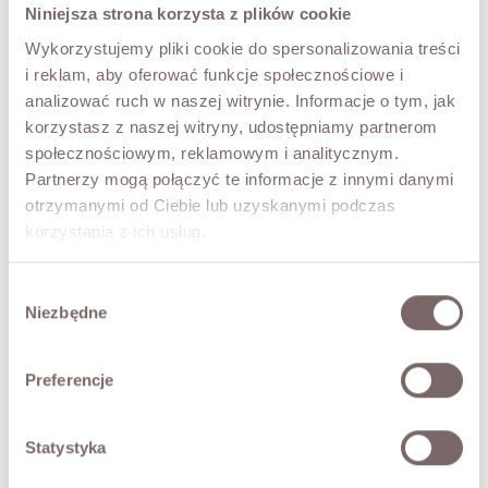
TRY IT ON VIRTUALLY
NEW!
Niniejsza strona korzysta z plików cookie
Wykorzystujemy pliki cookie do spersonalizowania treści
DESCRIPTION
i reklam, aby oferować funkcje społecznościowe i
analizować ruch w naszej witrynie. Informacje o tym, jak
An elegant knit set crafted from a soft, pleasant-to-the-
korzystasz z naszej witryny, udostępniamy partnerom
touch yarn of merino wool, cashmere and viscose. The
minimalist form makes the CARA set an ideal choice for
społecznościowym, reklamowym i analitycznym.
both everyday looks and more elegant occasions.
Partnerzy mogą połączyć te informacje z innymi danymi
• made in Italy
otrzymanymi od Ciebie lub uzyskanymi podczas
• skirt: elasticated waist, pencil cut, delicately ribbed
korzystania z ich usług.
• sweater: round neck, raw-edge finishes
The model is 173 cm tall.
Wybór
Niezbędne
zgody
FABRIC / ADDITIONAL INFORMATION
Preferencje
SIZES
Statystyka
RETURNS