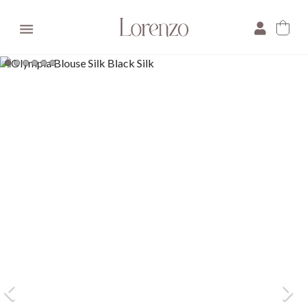

×
E-mail:
Pytanie: