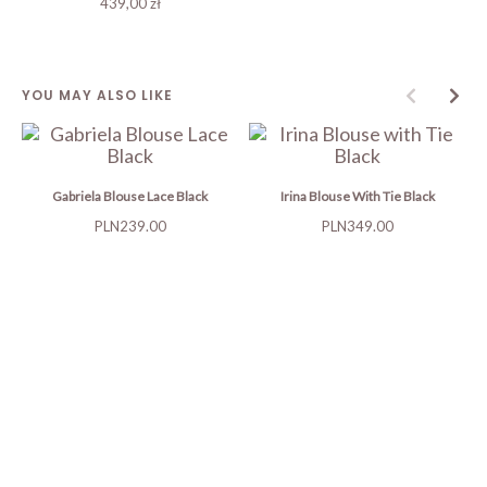
439,00 zł
YOU MAY ALSO LIKE
Gabriela Blouse Lace Black
Irina Blouse With Tie Black
Price
Price
PLN239.00
PLN349.00