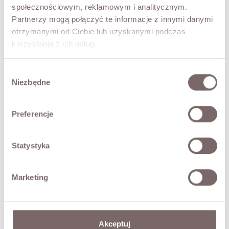
społecznościowym, reklamowym i analitycznym.
elegant occasions.
Partnerzy mogą połączyć te informacje z innymi danymi
- straight, loose cut
otrzymanymi od Ciebie lub uzyskanymi podczas
- round neckline
korzystania z ich usług.
- short sleeves
- shoulder pads
Wybór
- Italian brand Have One
Niezbędne
zgody
The model is 173 cm tall and is wearing a size S.
Preferencje
FABRIC / ADDITIONAL INFORMATION
SIZES
Statystyka
RETURNS
Marketing
SHIPPING
Akceptuj
Ask about product