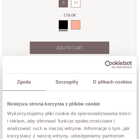
S
M
COLOR
Black
ADD TO CART
TRY IT ON VIRTUALLY
NEW!
DESCRIPTION
Zgoda
Szczegóły
O plikach cookies
The Olympia blouse is made from a blend of viscose and
silk, making it incredibly soft, breathable, and comfortable
Niniejsza strona korzysta z plików cookie
against the skin. It features a loose, straight cut with
dropped shoulders that drapes comfortably on the body.
Wykorzystujemy pliki cookie do spersonalizowania treści
The blouse features a layered finish; the lower section is
i reklam, aby oferować funkcje społecznościowe i
adorned with a sheer fabric, giving the piece a light and
analizować ruch w naszej witrynie. Informacje o tym, jak
elegant feel. The classic round neckline makes it versatile
korzystasz z naszej witryny, udostępniamy partnerom
and easy to style for both everyday wear and more