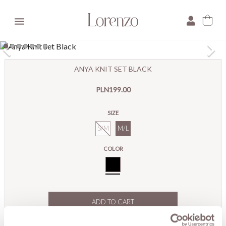

×
ANYA KNIT SET BLACK
E-mail:
PLN199.00
Pytanie:
SIZE
S/M
M/L
COLOR
Black
ADD TO CART