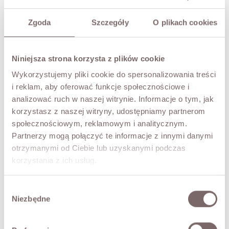
TRY IT ON VIRTUALLY
NEW!
Zgoda
Szczegóły
O plikach cookies
DESCRIPTION
The ANYA knit set. A pencil skirt with decorative buttons
Niniejsza strona korzysta z plików cookie
and a short, wrap-style top with long sleeves. Ribbed,
stretchy knit that feels wonderfully soft against the skin.
Wykorzystujemy pliki cookie do spersonalizowania treści
A stylish, comfortable co-ord you'll also love wearing as
i reklam, aby oferować funkcje społecznościowe i
separates.
analizować ruch w naszej witrynie. Informacje o tym, jak
The model is 173 cm tall.
korzystasz z naszej witryny, udostępniamy partnerom
społecznościowym, reklamowym i analitycznym.
FABRIC / ADDITIONAL INFORMATION
Partnerzy mogą połączyć te informacje z innymi danymi
otrzymanymi od Ciebie lub uzyskanymi podczas
korzystania z ich usług.
SIZES
Wybór
RETURNS
Niezbędne
zgody
SHIPPING