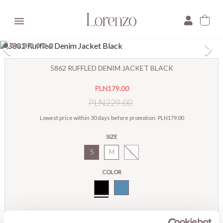

×
5862 RUFFLED DENIM JACKET BLACK
E-mail:
PLN179.00
Pytanie:
PLN229.00
Lowest price within 30 days before promotion:
PLN179.00
SIZE
S
M
L
COLOR
Black