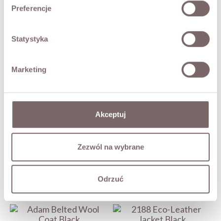
Preferencje
RETURNS
Statystyka
SHIPPING
Marketing
Ask about product
COMPLETE THE LOOK
Akceptuj
W3392 Wide-Leg Jeans Black
Zezwól na wybrane
229,00 zł
Odrzuć
YOU MAY ALSO LIKE