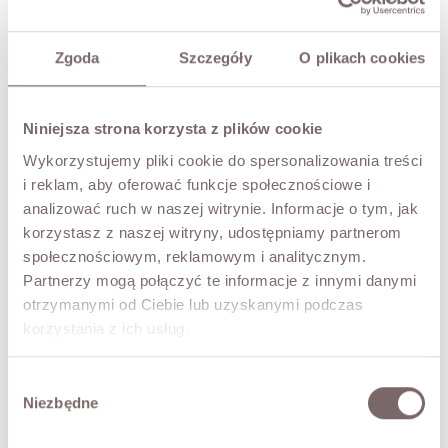
ADD TO CART
TRY IT ON VIRTUALLY
NEW!
Zgoda
Szczegóły
O plikach cookies
DESCRIPTION
Niniejsza strona korzysta z plików cookie
A timeless denim jacket created with everyday looks in
Wykorzystujemy pliki cookie do spersonalizowania treści
mind. The classic cut is enlivened by a ruffle at the lower
i reklam, aby oferować funkcje społecznościowe i
section that gently flatters the figure and adds a modern
analizować ruch w naszej witrynie. Informacje o tym, jak
accent. The model fastens with buttons and features
practical front pockets and a classic collar. Its versatile cut
korzystasz z naszej witryny, udostępniamy partnerom
makes it perfect both in casual sets with jeans and in
społecznościowym, reklamowym i analitycznym.
more feminine looks with a dress. A year-round wardrobe
Partnerzy mogą połączyć te informacje z innymi danymi
must-have.
otrzymanymi od Ciebie lub uzyskanymi podczas
The model is 173 cm tall and is wearing a size M.
korzystania z ich usług.
FABRIC / ADDITIONAL INFORMATION
Wybór
Niezbędne
zgody
SIZES