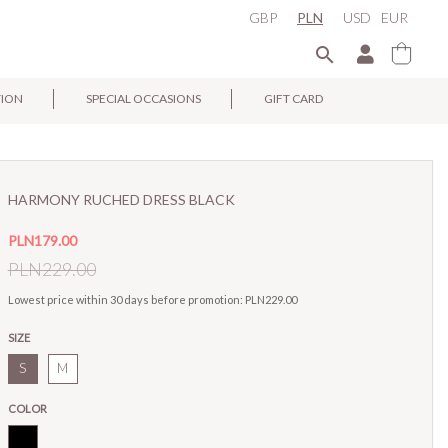
GBP
PLN
USD
EUR

TION
SPECIAL OCCASIONS
GIFT CARD
×
HARMONY RUCHED DRESS BLACK
PLN179.00
PLN229.00
Lowest price within 30 days before promotion:
PLN229.00
SIZE
S
M
COLOR
Black