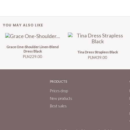
YOU MAY ALSO LIKE
Grace One-Shoulder Linen-Blend
Dress Black
Tina Dress Strapless Black
Price
PLN229.00
Price
PLN439.00
PRODUCTS
Prices drop
New products
Best sales