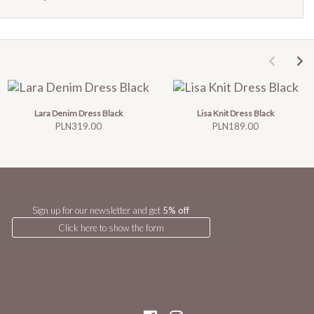
Lara Denim Dress Black
Lisa Knit Dress Black
Price
Price
PLN319.00
PLN189.00
Sign up for our newsletter and get
5% off
Click here to show the form