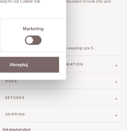
and evening occasions when you want to look chic and
anymi od Ciebie lub
unforgettable.
Fitted silhouette
Side ruching
V-neckline
Marketing
Concealed back zipper
Italian brand
The model is 173 cm tall and is wearing size S.
Akceptuj
FABRIC / ADDITIONAL INFORMATION
SIZES
RETURNS
SHIPPING
Ask about product