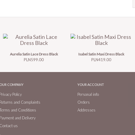
Aurelia Satin Lace Dress Black
Isabel Satin Maxi Dress Black
Price
Price
PLN599.00
PLN419.00
OUR COMPANY
YOUR ACCOUNT
Privacy Policy
Personal info
Returns and Complaints
Orders
Terms and Conditions
Addresses
Payment and Delivery
Contact us