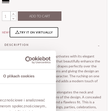
ADD TO CART
TRY IT ON VIRTUALLY
NEW!
DESCRIPTION
A stunning black dress that captivates with its elegant
silhouette and refined details that beautifully enhance the
feminine figure. The fitted cut drapes perfectly over the
body, highlighting its proportions and giving the design an
exceptionally sophisticated character. The ruching on one
O plikach cookies
side gently shapes the waist and adds a modern touch of
softness.
The stylish V-neckline visually elongates the neck and
emphasizes the feminine nature of the design. A concealed
ołecznościowe i analizować
back zipper ensures comfort and a flawless fit. This is a
artnerom społecznościowym,
perfect choice for elegant outings, parties, celebrations,