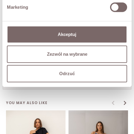
Marketing
FABRIC / ADDITIONAL INFORMATION
SIZES
Akceptuj
RETURNS
Zezwól na wybrane
SHIPPING
Odrzuć
Ask about product
YOU MAY ALSO LIKE