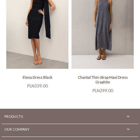
Elena Dress Black
Chantal Thin-Strap Maxi Dress
Graphite
Price
PLN339.00
Price
PLN299.00

PRODUCTS

OUR COMPANY