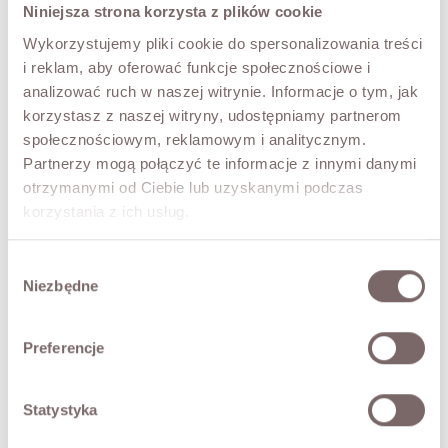
S
M
L
Niniejsza strona korzysta z plików cookie
Wykorzystujemy pliki cookie do spersonalizowania treści
COLOR
i reklam, aby oferować funkcje społecznościowe i
Black
analizować ruch w naszej witrynie. Informacje o tym, jak
korzystasz z naszej witryny, udostępniamy partnerom
społecznościowym, reklamowym i analitycznym.
ADD TO CART
Partnerzy mogą połączyć te informacje z innymi danymi
otrzymanymi od Ciebie lub uzyskanymi podczas
TRY IT ON VIRTUALLY
NEW!
korzystania z ich usług.
DESCRIPTION
Wybór
Niezbędne
zgody
The SOPHIA bandage one-shoulder dress. Wonderfully
striking, with a ruffle at the shoulder. A fitted cut with a
slit on one side for even more effect and ease of
Preferencje
movement. The stretch fabric drapes beautifully over the
figure while gently smoothing any imperfections.
Fastened at the back with a zip. If you want to stand out
Statystyka
and look truly special, this dress is undoubtedly for you.
The model is 173 cm tall and is wearing a size M.