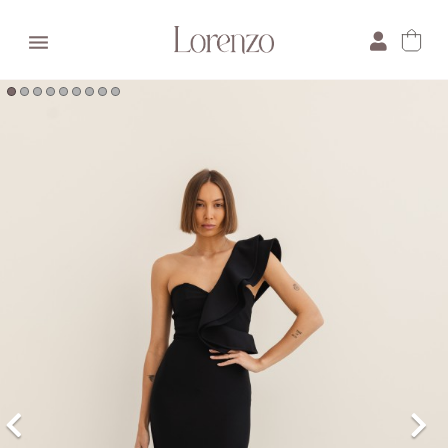

×
E-mail:
Pytanie: