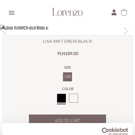

×
LISA KNIT DRESS BLACK
E-mail:
PLN189.00
Pytanie:
SIZE
UNI
COLOR
Black
ADD TO CART