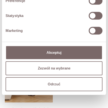
Preferencje
Ask about product
Statystyka
YOU MAY ALSO LIKE
Marketing
Kathia Rose Dress Black
Akceptuj
Price
PLN319.00
Zezwól na wybrane
Odrzuć