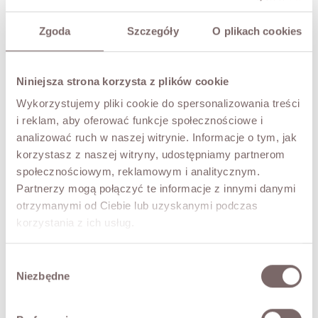
TRY IT ON VIRTUALLY
NEW!
Zgoda
Szczegóły
O plikach cookies
DESCRIPTION
The LISA dress in delicately ribbed knit. A stand collar at
Niniejsza strona korzysta z plików cookie
the neck, shoulders emphasised by striking gathers. A
defined waist and a fitted cut. A dress that is remarkable
Wykorzystujemy pliki cookie do spersonalizowania treści
in its simplicity. Classic and stylish, perfect for both
i reklam, aby oferować funkcje społecznościowe i
everyday wear and more elegant outings.
analizować ruch w naszej witrynie. Informacje o tym, jak
The model is 173 cm tall.
korzystasz z naszej witryny, udostępniamy partnerom
społecznościowym, reklamowym i analitycznym.
FABRIC / ADDITIONAL INFORMATION
Partnerzy mogą połączyć te informacje z innymi danymi
otrzymanymi od Ciebie lub uzyskanymi podczas
korzystania z ich usług.
SIZES
Wybór
RETURNS
Niezbędne
zgody
SHIPPING